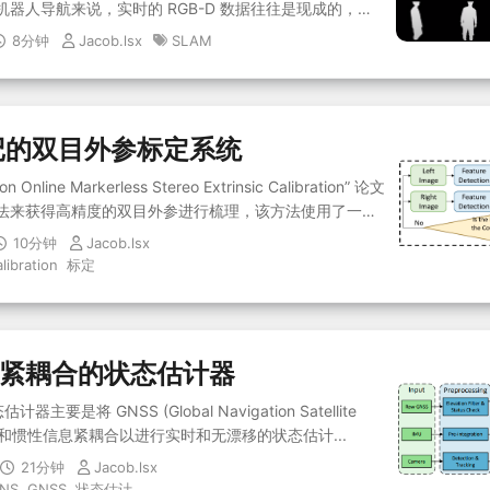
器人导航来说，实时的 RGB-D 数据往往是现成的，利
别。文章中提出了一种使用 RGB-D 图像的简单移动物
8分钟
Jacob.lsx
SLAM
计背景模型。相反，它使用遮挡模型，使我们能够在一个
的背景上估计摄像机的姿势。所提出的算法允许将运动物
 分开，这样就可以在动态情况下结合移动物体检测来采用任
记的双目外参标定系统
nline Markerless Stereo Extrinsic Calibration” 论文
法来获得高精度的双目外参进行梳理，该方法使用了一种
优化，使得视觉双目标定具备可观测性...
10分钟
Jacob.lsx
libration
标定
惯性紧耦合的状态估计器
要是将 GNSS (Global Navigation Satellite
视觉和惯性信息紧耦合以进行实时和无漂移的状态估计...
21分钟
Jacob.lsx
INS
GNSS
状态估计