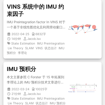
VINS 系统中的 IMU 约
束因子
IMU Preintegration factor In VINS 对于
一个基于非线性图优化且利用滑动窗口
固定计算量的紧耦合视觉惯导里程计，
2022-04-25
6832字
在求解 Bundle Adjustment 里有一项
14分钟
Jacob.lsx
IMU 预积分测量残差项（点击这里）。
State Estimation
IMU Preintegration
VINS-Mono1 中 IMU 预积分的算法可以
Lie Theory
SLAM
VINS
状态估计
IMU
参照该文章2。在 VINS 系统里 IMU 约束
预积分
李理论
因子如下： ...
IMU 预积分
本文主要参照 C Forster 于 15 年拓展到
李理论上的 IMU 预积分技术文章进行推
导演绎...
2022-03-24
10025字
21分钟
Jacob.lsx
State Estimation
IMU Preintegration
Lie Theory
SLAM
状态估计
IMU 预积分