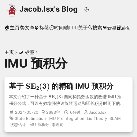
Jacob.lsx's Blog
🏠主页
📚文章
🧩标签
⏱时间轴
🙋🏻‍♂️关于
🔍搜索
💾云盘
🖥️编程
主页
🧩 标签
IMU 预积分
S
)
E
2
(
3
基于
的精确 IMU 预积分
S
E
2
(
3
)
本文介绍了一种基于
自同构指数函数的改进 IMU 预
积分公式，可以有效增强快速旋转运动和延长积分时间下的跟
踪性能。...
2024-05-20
2683字
6分钟
Jacob.lsx
State Estimation
IMU Preintegration
Lie Theory
SLAM
状态估计
IMU 预积分
李理论