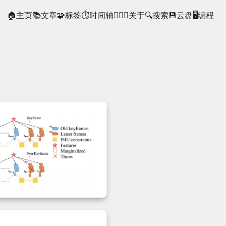
🏠主页
📚文章
🧩标签
⏱时间轴
🙋🏻‍♂️关于
🔍搜索
💾云盘
🖥️编程