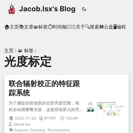
Jacob.lsx's Blog
🏠主页
📚文章
🧩标签
⏱时间轴
🙋🏻‍♂️关于
🔍搜索
💾云盘
🖥️编程
主页
🧩 标签
光度标定
联合辐射校正的特征跟
踪系统
为了捕捉自然场景的全部亮度范围，相
机自动调整曝光值，这使得场景点的亮
度从一帧到另一帧发生变化。针对这样
2022-11-24
4714字
10分钟
的视频图像序列，文章介绍了一种同时
Jacob.lsx
估计相机的辐射响应函数和帧间的曝光
Feature Tracking
Photometric