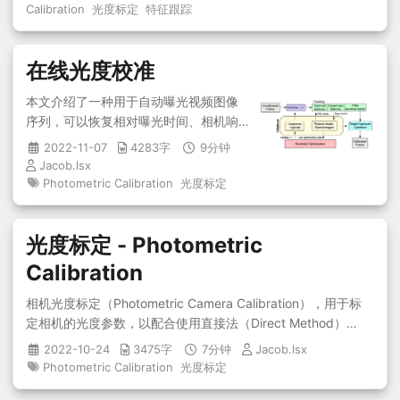
差的特征跟踪系统。通过建立负责图像
Calibration
光度标定
特征跟踪
亮度变化的全局和非线性过程模型，使
得提出的跟踪器对亮度的变化更加稳
在线光度校准
健。...
本文介绍了一种用于自动曝光视频图像
序列，可以恢复相对曝光时间、相机响
应函数和渐晕函数的全光度标定校准方
2022-11-07
4283字
9分钟
法。该方法可以用于离线校准现有数据
Jacob.lsx
集，或与视觉里程计或 SLAM 系统结合
Photometric Calibration
光度标定
进行在线标定...
光度标定 - Photometric
Calibration
相机光度标定（Photometric Camera Calibration），用于标
定相机的光度参数，以配合使用直接法（Direct Method）的
SLAM 算法满足基于光度不变假设进而提高精度及鲁棒性...
2022-10-24
3475字
7分钟
Jacob.lsx
Photometric Calibration
光度标定