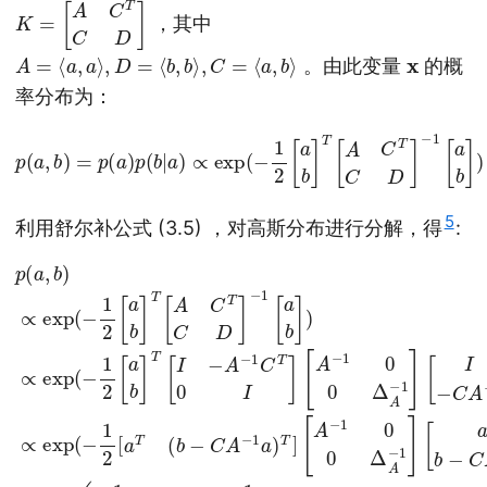
K
=
[
A
C
T
C
D
]
，其中
A
=
⟨
a
,
a
⟩
,
D
=
⟨
b
,
b
⟩
,
C
=
⟨
a
,
b
⟩
x
。由此变量
的概
率分布为：
(3.6)
p
(
a
,
b
)
=
p
(
a
)
p
(
b
|
−
a
1
)
[
∝
a
b
exp
]
)
(
−
1
2
[
a
b
]
T
[
A
C
T
C
5
利用舒尔补公式 (3.5) ，对高斯分布进行分解，得
:
−
1
2
−
(
1
b
[
−
a
b
C
]
A
)
[
∝
−
a
1
b
exp
a
]
)
(
)
T
(3.7)
b
∝
(
Δ
−
[
−
exp
a
A
C
1
b
−
2
A
p
−
1
[
−
(
(
a
C
(
a
−
1
b
b
A
,
1
a
b
−
]
2
−
)
T
)
C
T
[
∝
1
[
a
A
Δ
a
I
T
−
exp
]
−
A
(
A
)
1
b
−
∝
−
a
−
1
1
(
)
exp
(
C
−
)
C
b
∝
1
A
−
T
2
−
exp
C
(
0
[
−
1
a
I
A
]
a
1
b
[
−
2
)
A
(
]
T
1
(
−
T
−
a
a
]
1
[
[
T
1
)
2
A
A
0
)
A
a
⏟
C
−
0
−
T
p
T
1
Δ
1
A
(
0
C
a
A
b
−
)