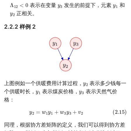
Λ
12
<
0
y
3
y
1
表示在变量
发生的前提下，元素
和
y
2
正相关。
2.2.2 样例 2
y
2
上图例如一个供暖费用计算过程，
表示多少钱每一
y
1
y
3
个供暖时长，
表示煤炭价格，
表示天然气价
格：
(2.15)
y
2
=
w
1
y
1
+
w
3
y
3
+
v
2
同理，根据协方差矩阵的定义，我们可以得到协方差