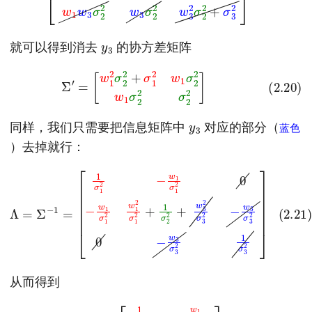
y
3
就可以得到消去
的协方差矩阵
(2.20)
Σ
′
=
[
w
1
2
σ
2
2
+
σ
1
2
w
1
σ
2
2
w
1
σ
2
2
σ
2
2
]
y
3
蓝
色
同样，我们只需要把信息矩阵中
对应的部分（
蓝
色
）去掉就行：
[
1
σ
1
2
−
w
1
σ
1
2
0
3
−
σ
w
3
1
(2.21)
2
σ
0
1
−
2
w
w
Λ
3
1
=
2
σ
Σ
σ
3
−
1
2
2
1
1
=
+
σ
1
3
σ
2
2
]
2
+
w
3
2
σ
3
2
−
w
从而得到
[
1
σ
1
2
−
w
1
σ
(2.22)
1
2
−
w
1
Λ
σ
′
=
1
Σ
2
w
′
−
1
1
2
=
σ
1
2
+
1
σ
2
2
]