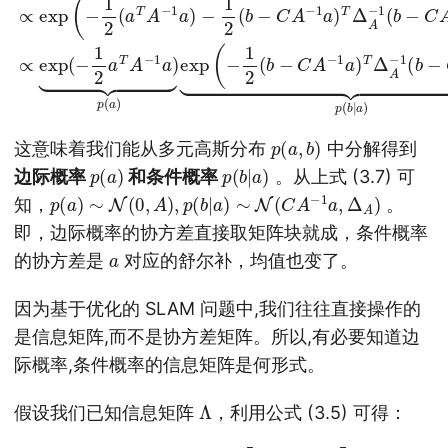
p
)
(
a
,
b
这意味着我们能从多元高斯分布
中分解得到
p
)
(
a
p
a
)
(
b
|
边际概率
和条件概率
。从上式 (3.7) 可
p
(
a
)
∼
N
(
0
,
A
)
,
p
(
b
|
a
)
∼
N
(
C
A
−
1
a
,
Δ
A
)
知，
。
即，边际概率的协方差直接取矩阵块就成，条件概率
a
的协方差是
对应的舒尔补，均值也变了。
因为基于优化的 SLAM 问题中,我们往往直接操作的
是信息矩阵,而不是协方差矩阵。所以,有必要知道边
际概率,条件概率的信息矩阵是何形式。
Λ
假设我们已知信息矩阵
，利用公式 (3.5) 可得：
[
A
−
(3.8)
1
+
A
−
[
A
1
B
C
C
T
D
Δ
A
]
−
−
1
1
=
C
[
I
A
−
Λ
−
A
a
1
−
a
−
Λ
1
A
B
a
−
0
b
1
I
Λ
]
C
[
b
A
T
a
Δ
−
Λ
1
A
b
0
−
b
0
1
]
Δ
−
A
Δ
−
A
1
−
]
1
[
C
I
0
A
−
−
C