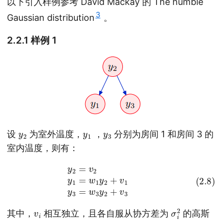
以下引入样例参考 David Mackay 的 The humble
3
Gaussian distribution
。
2.2.1 样例 1
y
2
y
1
y
3
设
为室外温度，
，
分别为房间 1 和房间 3 的
室内温度，则有：
(2.8)
y
2
=
v
2
y
1
=
w
1
y
2
+
v
1
y
3
=
w
3
y
2
+
v
3
v
i
σ
2
i
其中，
相互独立，且各自服从协方差为
的高斯