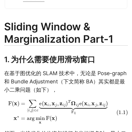
Sliding Window &
Marginalization Part-1
1. 为什么需要使用滑动窗口
在基于图优化的 SLAM 技术中，无论是 Pose-graph
和 Bundle Adjustment（下文简称 BA）其实都是最
小二乘问题（如下），
∈
c
e
(
x
i
,
x
j
,
z
i
j
)
T
Ω
i
(1.1)
j
e
(
x
F
i
,
x
(
x
j
,
)
z
=
i
j
∑
)
⏟
⟨
F
i
,
j
ij
⟩
x
∗
=
arg
min
x
F
(
x
)