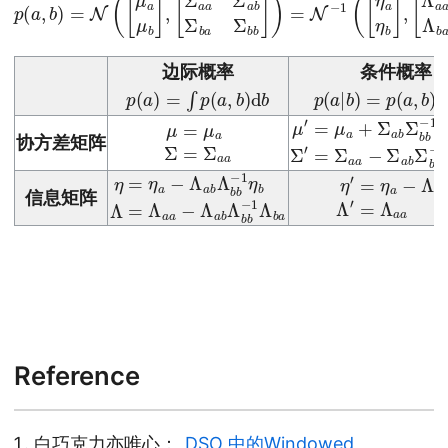
边际概率
条件概率
p
(
a
)
=
∫
p
(
a
,
b
)
d
b
p
(
a
|
b
)
=
p
(
a
,
b
)
μ
=
μ
a
Σ
=
Σ
a
a
μ
′
=
μ
a
+
Σ
a
b
Σ
b
b
−
1
协方差矩阵
η
=
η
a
−
Λ
a
b
Λ
b
b
−
1
η
b
Λ
=
Λ
a
a
η
−
′
=
Λ
η
a
a
b
−
Λ
Λ
b
a
b
b
−
b
1
信息矩阵
Reference
白巧克力亦唯心：
DSO 中的Windowed