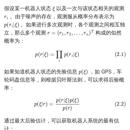
ξ
假设某一机器人状态
以及一次与该状态相关的观测
r
i
。由于噪声的存在，观测服从概率分布表示为
p
ξ
)
(
r
i
|
。如果进行多次观测时，各个观测之间相互独
r
=
(
r
1
,
r
2
,
…
,
r
n
)
T
立，那么多个观测
构成的似然
概率为：
(2.1)
p
(
r
|
ξ
)
=
∏
i
p
(
r
i
|
ξ
)
p
)
(
ξ
如果知道机器人状态的先验信息
，如 GPS，车
轮码盘信息等，则根据贝叶斯法则，可以求得后验概
率：
(2.2)
p
(
ξ
|
r
)
=
p
(
r
|
ξ
)
p
(
ξ
)
p
(
r
)
通过最大后验估计，可以获取机器人系统的最有估
计：