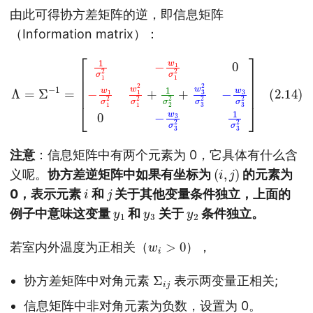
由此可得协方差矩阵的逆，即信息矩阵
（Information matrix）：
[
1
σ
1
2
−
w
1
σ
1
2
w
0
3
−
σ
w
3
(2.14)
1
2
σ
0
1
−
2
w
w
Λ
3
=
1
2
σ
Σ
σ
−
3
1
1
2
2
=
1
+
σ
1
3
σ
2
2
]
2
+
w
3
2
σ
3
2
−
注意
：信息矩阵中有两个元素为 0，它具体有什么含
(
i
,
j
)
义呢。
协方差逆矩阵中如果有坐标为
的元素为
i
j
0，表示元素
和
关于其他变量条件独立，上面的
y
1
y
3
y
2
例子中意味这变量
和
关于
条件独立。
w
i
>
0
若室内外温度为正相关（
），
Σ
i
j
协方差矩阵中对角元素
表示两变量正相关;
信息矩阵中非对角元素为负数，设置为 0。