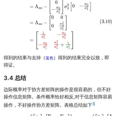
蓝
色
得到的结果与去掉（
）得到的结果完全以致，即
蓝
色
得证。
3.4 总结
边际概率对于协方差矩阵的操作是很容易的，但不好
操作信息矩阵。条件概率恰好相反,对于信息矩阵容易
6
操作，不好操作协方差矩阵。表格总结如下
[
Σ
a
a
Σ
a
[
p
b
Λ
(
Σ
a
a
b
a
,
b
Λ
a
)
Σ
a
=
b
b
N
b
Λ
(
]
b
[
)
μ
a
=
a
Λ
N
μ
b
−
b
b
1
]
(
]
,
[
)
η
a
η
b
]
,