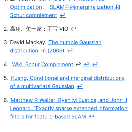
Optimization
、
SLAM中的marginalization 和
Schur complement
↩︎
高翔、贺一家：手写 VIO
↩︎
David Mackay.
The humble Gaussian
distribution. In:(2006)
↩︎
Wiki. Schur Complement
↩
↩︎
↩︎
Huang. Conditional and marginal distributions
of a multivariate Gaussian
↩︎
Matthew R Walter, Ryan M Eustice, and John J
Leonard. “Exactly sparse extended information
filters for feature-based SLAM
↩︎