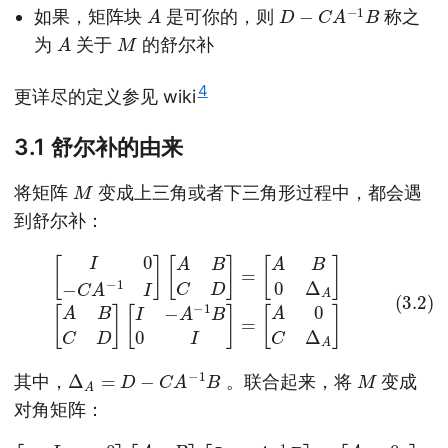
A
D
−
C
A
−
1
B
如果，矩阵块
是可你的，则
称之
A
M
为
关于
的舒尔补
4
更详尽的定义参见 wiki
3.1 舒尔补的由来
M
将矩阵
变成上三角或者下三角形过程中，都会遇
到舒尔补：
(3.2)
[
I
0
−
C
[
A
I
−
−
A
1
−
I
]
1
[
A
B
B
0
C
I
]
=
D
[
]
A
=
0
[
A
C
B
Δ
0
A
Δ
]
A
]
[
A
B
C
D
]
Δ
A
=
D
−
C
A
−
1
B
M
其中，
。联合起来，将
变成
对角矩阵：
(3.3)
[
I
0
−
C
A
−
1
I
]
[
A
B
C
D
]
[
I
−
A
−
1
B
0
I
]
=
[
A
0
0
Δ
A
]