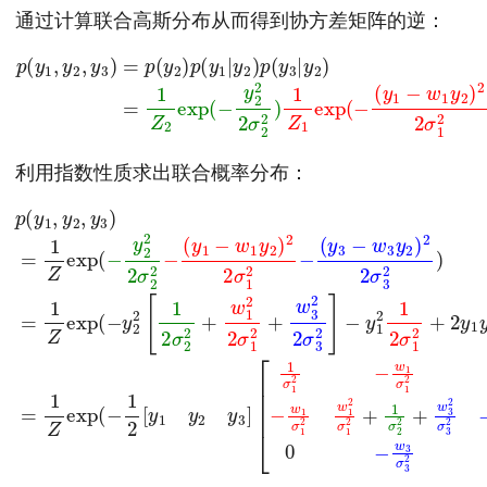
通过计算联合高斯分布从而得到协方差矩阵的逆：
(2.12)
p
(
y
1
,
y
2
(
,
y
y
3
1
−
)
=
w
p
1
(
y
y
2
2
)
)
2
p
2
(
σ
y
1
1
2
|
y
)
2
1
Z
)
p
3
(
exp
y
3
|
y
(
−
2
(
)
y
=
3
1
−
Z
利用指数性质求出联合概率分布：
(
y
[
3
1
−
σ
w
1
2
3
−
y
w
2
1
)
2
σ
2
1
2
σ
(2.13)
0
3
σ
−
2
1
2
w
)
=
−
1
p
1
y
σ
Z
(
3
1
y
exp
2
2
1
,
1
w
y
2
1
2
(
σ
2
−
,
y
3
σ
y
3
2
1
2
)
+
2
2
=
2
+
[
1
1
y
1
Z
2
3
σ
exp
σ
y
2
2
2
2
2
w
+
(
+
w
−
3
w
y
2
3
2
1
σ
2
2
2
3
σ
2
2
2
3
σ
σ
)
2
1
=
2
−
2