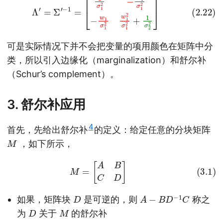
可是实际情况下并不会把变量的项用颜色在矩阵中分
类，所以引入边缘化（marginalization）和舒尔补
（Schur’s complement）。
3. 舒尔补应用
4
首先，先给出舒尔补
的定义：给定任意的分块矩阵
M
，如下所示，
(3.1)
M
=
[
A
B
C
D
]
D
A
−
B
D
−
1
C
如果，矩阵块
是可逆的，则
称之
D
M
为
关于
的舒尔补