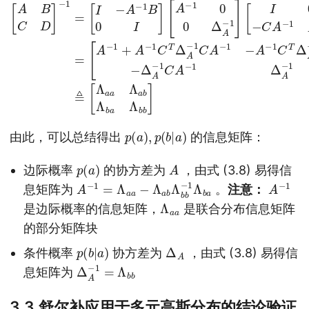
p
)
(
a
)
,
p
(
b
|
a
由此，可以总结得出
的信息矩阵：
p
)
(
a
A
边际概率
的协方差为
，由式 (3.8) 易得信
A
Λ
−
b
1
a
=
Λ
a
a
−
Λ
a
b
Λ
b
b
−
1
A
1
−
息矩阵为
。
注意：
Λ
a
a
是边际概率的信息矩阵，
是联合分布信息矩阵
的部分矩阵块
p
a
)
(
b
|
Δ
A
条件概率
协方差为
，由式 (3.8) 易得信
Δ
b
A
−
1
=
Λ
b
息矩阵为
3.3 舒尔补应用于多元高斯分布的结论验证