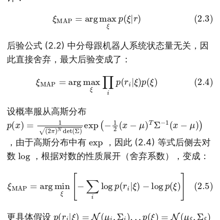
(2.3)
ξ
MAP
=
arg
max
ξ
p
(
ξ
|
r
)
后验公式 (2.2) 中分母跟机器人系统状态量无关，因
此直接舍弃，最大后验变成了：
(2.4)
ξ
MAP
=
arg
max
ξ
∏
i
p
(
r
i
|
ξ
)
p
(
ξ
)
设概率服从高斯分布
p
(
x
)
=
1
(
2
π
)
N
det
(
Σ
)
exp
(
−
1
2
(
x
−
μ
)
T
Σ
−
1
(
x
−
μ
)
)
exp
，由于高斯分布中有
，因此 (2.4) 等式后侧去对
log
数
，根据对数的性质展开（舍弃系数），变成：
(2.5)
ξ
MAP
=
arg
min
ξ
[
−
∑
i
log
p
(
r
i
|
ξ
)
−
log
p
(
ξ
)
]
p
(
r
i
|
ξ
)
=
N
(
μ
i
,
Σ
i
)
,
,
,
p
(
ξ
)
=
N
(
μ
ξ
,
Σ
ξ
)
更具体假设