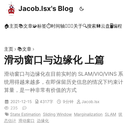
Jacob.lsx's Blog
🏠主页
📚文章
🧩标签
⏱时间轴
🙋🏻‍♂️关于
🔍搜索
💾云盘
🖥️编程
主页
📚文章
滑动窗口与边缘化 上篇
滑动窗口与边缘化在目前实时的 SLAM/VIO/VINS 系
统用得越来越多，在即保留历史信息的情况下约束计
算量，是一种非常有价值的方式
2021-12-15
4317字
9分钟
Jacob.lsx
235
State Estimation
Sliding Window
Marginalization
SLAM
状
态估计
滑动窗口
边缘化