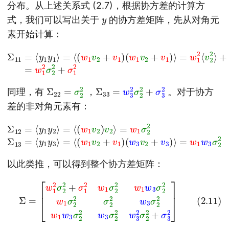
分布。从上述关系式 (2.7)，根据协方差的计算方
y
式，我们可以写出关于
的协方差矩阵，先从对角元
素开始计算：
(2.9)
Σ
11
=
⟨
y
1
y
1
⟩
=
⟨
(
w
1
v
2
+
v
1
=
)
(
w
w
1
1
2
v
σ
2
2
+
2
v
+
1
σ
)
⟩
1
=
2
w
1
2
⟨
v
Σ
2
22
=
σ
2
Σ
σ
33
3
2
=
w
3
2
σ
2
2
+
同理，有
，
。对于协方
差的非对角元素有：
(2.10)
Σ
=
12
⟨
(
=
w
⟨
1
y
v
1
2
y
+
2
⟩
v
=
1
⟨
)
(
(
w
w
1
3
v
v
2
2
)
+
v
v
2
3
⟩
=
)
⟩
w
=
1
w
σ
1
2
w
2
3
Σ
σ
13
2
=
2
⟨
y
1
以此类推，可以得到整个协方差矩阵：
[
w
1
2
σ
2
2
w
+
1
σ
w
1
2
3
w
σ
1
2
σ
2
2
w
2
3
(2.11)
w
σ
1
2
w
2
3
w
Σ
σ
=
3
2
2
2
σ
w
2
1
2
σ
+
2
σ
2
3
σ
2
2
]
2
w
3
σ
2
2