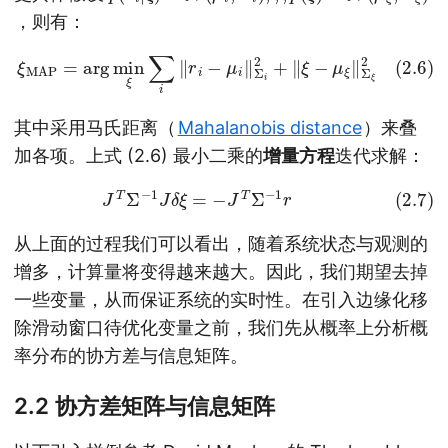
，则有：
(2.6)
ξ
MAP
=
arg
min
ξ
∑
i
‖
r
i
−
μ
i
‖
Σ
i
2
+
‖
ξ
−
μ
ξ
‖
Σ
ξ
2
其中采用马氏距离（
Mahalanobis distance
）来叠
加各项。上式 (2.6) 最小二乘的
增量方程
迭代求解：
(2.7)
J
T
Σ
−
1
J
δ
ξ
=
−
J
T
Σ
−
1
r
从上面的过程我们可以看出，随着系统状态与观测的
增多，计算量将变得越来越大。因此，我们期望去掉
一些变量，从而保证系统的实时性。在引入边缘化移
除滑动窗口待优化变量之前，我们先从概率上分析概
率分布的协方差与信息矩阵。
2.2 协方差矩阵与信息矩阵