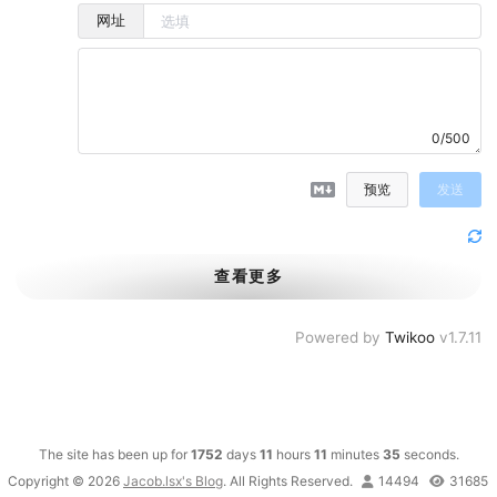
网址
0/500
预览
发送
查看更多
Powered by
Twikoo
v1.7.11
The site has been up for
1752
days
11
hours
11
minutes
37
seconds.
Copyright © 2026
Jacob.lsx's Blog
. All Rights Reserved.
‌
14494
‌
31685