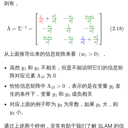
则有，
[
1
σ
w
1
2
3
+
σ
w
2
1
2
2
w
σ
1
2
w
2
3
−
σ
w
(2.18)
2
1
2
σ
−
2
w
2
Λ
w
3
=
σ
1
Σ
w
2
−
2
3
1
1
σ
=
σ
2
3
2
2
−
+
w
w
1
3
σ
2
2
σ
2
2
1
σ
2
]
2
2
−
w
i
>
0
从上面推导出来的信息矩阵来看（
），
y
1
y
3
虽然
和
不相关，但是不能说明它们的信息矩
Λ
13
阵对应元素
为 0
Λ
13
>
0
y
2
恰恰信息矩阵中
，表示的是在变量
发
y
1
y
3
生的条件下，变量
和
成负相关
y
2
y
1
对应上面的例子即为
为常数，如果
大，则
y
3
小。
通过上述两个样例，非常有助于我们了解 SLAM 的信