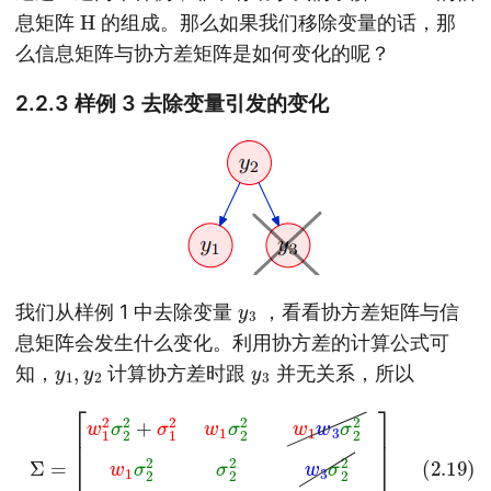
H
息矩阵
的组成。那么如果我们移除变量的话，那
么信息矩阵与协方差矩阵是如何变化的呢？
2.2.3 样例 3 去除变量引发的变化
y
3
我们从样例 1 中去除变量
，看看协方差矩阵与信
息矩阵会发生什么变化。利用协方差的计算公式可
y
2
1
,
y
y
3
知，
计算协方差时跟
并无关系，所以
[
w
1
2
σ
2
2
w
+
1
σ
w
1
2
3
w
σ
1
2
σ
2
2
w
2
(2.19)
3
w
σ
1
2
w
2
3
w
Σ
σ
=
3
2
2
2
σ
w
2
1
2
σ
+
2
σ
2
3
σ
2
2
]
2
w
3
σ
2
2