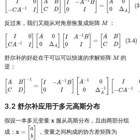
M
反过来，我们又能从对角形恢复成矩阵
：
(3.4)
[
I
0
C
A
−
1
I
]
[
A
0
0
Δ
A
]
[
I
A
−
1
B
0
I
]
=
[
A
B
C
D
]
M
舒尔补的好处在于可以可以快速的求解矩阵
的
逆：
(3.5)
[
A
B
C
D
]
−
1
=
[
I
−
A
−
1
B
0
I
]
[
A
−
1
0
0
Δ
A
−
1
]
[
I
0
−
C
3.2 舒尔补应用于多元高斯分布
x
假设一本多元变量
服从高斯分布，且由两部分组
x
=
[
a
b
]
成：
，变量之间构成的协方差矩阵为