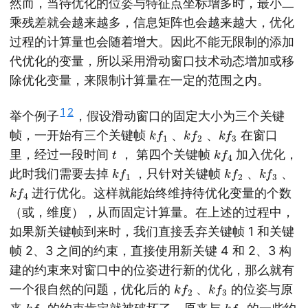
然而，当待优化的位姿与特征点坐标增多时，最小二
乘残差就会越来越多，信息矩阵也会越来越大，优化
过程的计算量也会随着增大。因此不能无限制的添加
代优化的变量，所以采用滑动窗口技术动态增加或移
除优化变量，来限制计算量在一定的范围之内。
1
2
举个例子
，假设滑动窗口的固定大小为三个关键
k
f
1
k
2
f
k
3
f
帧，一开始有三个关键帧
、
、
在窗口
t
k
4
f
里，经过一段时间
， 第四个关键帧
加入优化，
k
f
1
k
2
f
k
3
f
此时我们需要去掉
，只针对关键帧
、
、
k
4
f
进行优化。这样就能始终维持待优化变量的个数
（或，维度），从而固定计算量。在上述的过程中，
如果新关键帧到来时，我们直接丢弃关键帧 1 和关键
帧 2、3 之间的约束，直接使用新关键 4 和 2、3 构
建的约束来对窗口中的位姿进行新的优化，那么就有
k
2
f
k
3
f
一个很自然的问题，优化后的
、
的位姿与原
k
f
1
k
f
1