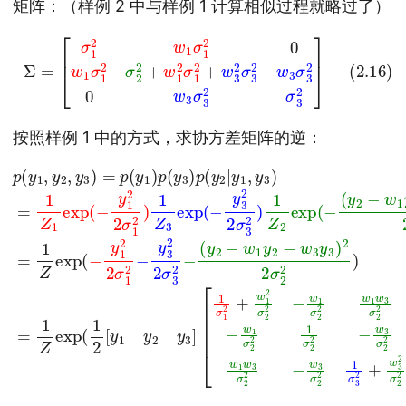
矩阵：（样例 2 中与样例 1 计算相似过程就略过了）
[
σ
1
2
w
1
σ
1
2
0
w
1
σ
2
1
2
0
σ
w
(2.16)
2
3
2
σ
+
3
w
2
Σ
1
σ
=
2
3
σ
2
1
]
2
+
w
3
2
σ
3
2
w
3
σ
3
按照样例 1 中的方式，求协方差矩阵的逆：
(2.17)
[
1
σ
1
2
p
+
(
(
w
y
y
2
1
1
2
,
−
y
σ
w
2
(
2
y
,
1
y
2
2
y
3
−
−
2
)
w
w
−
=
w
1
1
p
σ
y
σ
3
(
2
y
2
2
y
2
1
−
2
3
)
w
w
(
1
p
)
−
2
σ
1
3
(
y
2
w
y
3
y
3
σ
3
2
3
3
2
2
)
+
σ
)
p
2
2
2
w
2
(
σ
)
2
y
2
3
=
3
σ
2
−
2
1
2
2
|
Z
w
σ
y
)
2
1
exp
2
1
1
)
Z
,
σ
=
2
y
2
]
2
1
3
[
exp
(
Z
2
y
)
−
exp
1
=
1
y
σ
y
1
1
(
2
Z
2
−
2
2
(
1
y
2
1
exp
−
3
σ
2
w
]
[
1
)
y