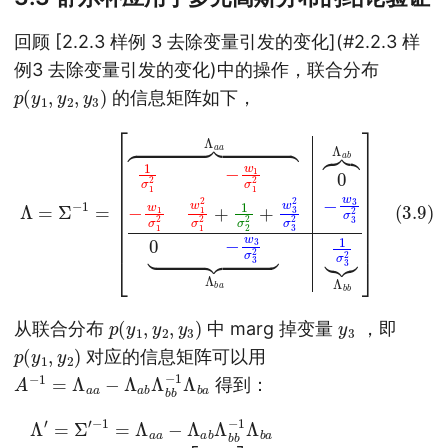
回顾 [2.2.3 样例 3 去除变量引发的变化](#2.2.3 样
例3 去除变量引发的变化)中的操作，联合分布
p
)
(
y
1
,
y
2
,
y
3
的信息矩阵如下，
[
a
1
a
σ
0
1
−
2
w
−
w
3
σ
1
σ
3
1
2
2
⏞
−
Λ
w
a
1
b
(3.9)
σ
0
1
2
w
Λ
Λ
b
1
=
2
b
−
Σ
σ
]
−
w
1
2
1
3
=
+
σ
1
3
σ
2
2
2
+
⏟
w
Λ
3
b
2
a
σ
1
σ
3
3
2
⏞
2
Λ
⏟
p
)
(
y
1
,
y
2
,
y
3
y
3
从联合分布
中 marg 掉变量
，即
p
)
(
y
1
,
y
2
对应的信息矩阵可以用
A
Λ
−
b
1
a
=
Λ
a
a
−
Λ
a
b
Λ
b
b
−
1
得到：
−
1
=
Λ
a
[
1
a
0
σ
−
−
1
Λ
2
w
a
−
3
b
w
σ
Λ
1
3
b
σ
2
b
1
]
−
2
=
(3.10)
1
−
Λ
Λ
w
a
b
a
1
a
σ
−
Λ
=
1
[
0
′
Λ
2
=
0
w
a
Σ
0
a
1
′
−
w
2
σ
[
3
0
1
2
−
2
σ
w
+
3
1
3
2
σ
σ
]
2
=
3
2
2
]
]
σ
3
2
[