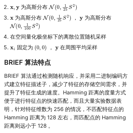
x
,
y
N
)
(
0
,
1
25
S
2
为高斯分布
x
N
)
(
0
,
1
25
S
2
y
为高斯分布
，
为高斯分布
N
)
(
0
,
1
100
S
2
在空间量化极坐标下的离散位置随机采样
x
i
(
)
0
,
0
y
固定为
，
在周围平均采样
BRIEF 算法特点
BRIEF 算法通过检测随机响应，并采用二进制编码方
式建立特征描述子，减少了特征的存储空间需求，并
提升了特征生成的速度。Hamming 距离的度量方式
便于进行特征点的快速匹配，而且大量实验数据表
明，针对特征维数为 256 的情况，不匹配特征点的
Hamming 距离为 128 左右，而匹配点的 Hamming
距离则远小于 128 。