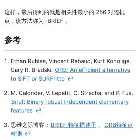
这样，最后得到的就是相关性最小的 256 对随机
点，该方法称为 rBRIEF 。
参考
Ethan Rublee, Vincent Rabaud, Kurt Konolige,
Gary R. Bradski:
ORB: An efficient alternative
to SIFT or SURFhttp
↩︎
M. Calonder, V. Lepetit, C. Strecha, and P. Fua.
Brief: Binary robust independent elementary
features
↩︎
思维之际博客：
BRIEF 特征描述子
、
ORB特征点
检测
↩︎