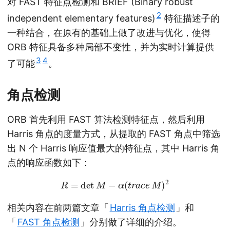
对 FAST 特征点检测和 BRIEF (Binary robust
2
independent elementary features)
特征描述子的
一种结合，在原有的基础上做了改进与优化，使得
ORB 特征具备多种局部不变性，并为实时计算提供
3
4
了可能
。
角点检测
ORB 首先利用 FAST 算法检测特征点，然后利用
Harris 角点的度量方式，从提取的 FAST 角点中筛选
出 N 个 Harris 响应值最大的特征点，其中 Harris 角
点的响应函数如下：
R
=
det
M
−
α
(
t
r
a
c
e
M
)
2
相关内容在前两篇文章「
Harris 角点检测
」和
「
FAST 角点检测
」分别做了详细的介绍。