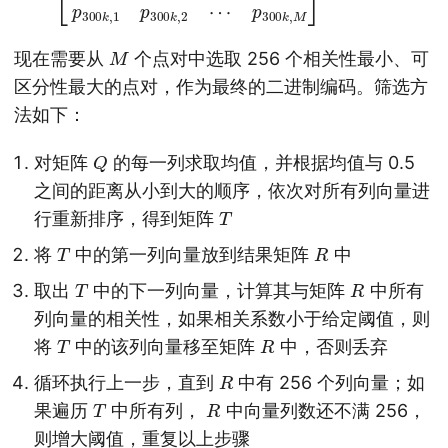
M
现在需要从
个点对中选取 256 个相关性最小、可
区分性最大的点对，作为最终的二进制编码。筛选方
法如下：
Q
对矩阵
的每一列求取均值，并根据均值与 0.5
之间的距离从小到大的顺序，依次对所有列向量进
T
行重新排序，得到矩阵
T
R
将
中的第一列向量放到结果矩阵
中
T
R
取出
中的下一列向量，计算其与矩阵
中所有
列向量的相关性，如果相关系数小于给定阈值，则
T
R
将
中的该列向量移至矩阵
中，否则丢弃
R
循环执行上一步，直到
中有 256 个列向量；如
T
R
果遍历
中所有列，
中向量列数还不满 256，
则增大阈值，重复以上步骤