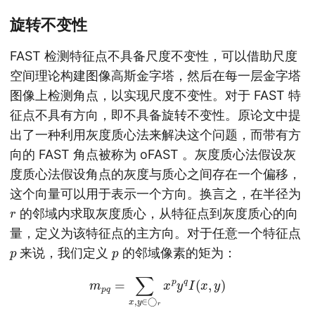
旋转不变性
FAST 检测特征点不具备尺度不变性，可以借助尺度
空间理论构建图像高斯金字塔，然后在每一层金字塔
图像上检测角点，以实现尺度不变性。对于 FAST 特
征点不具有方向，即不具备旋转不变性。原论文中提
出了一种利用灰度质心法来解决这个问题，而带有方
向的 FAST 角点被称为 oFAST 。灰度质心法假设灰
度质心法假设角点的灰度与质心之间存在一个偏移，
这个向量可以用于表示一个方向。换言之，在半径为
r
的邻域内求取灰度质心，从特征点到灰度质心的向
量，定义为该特征点的主方向。对于任意一个特征点
p
p
来说，我们定义
的邻域像素的矩为：
m
p
q
=
∑
x
,
y
∈
◯
r
x
p
y
q
I
(
x
,
y
)