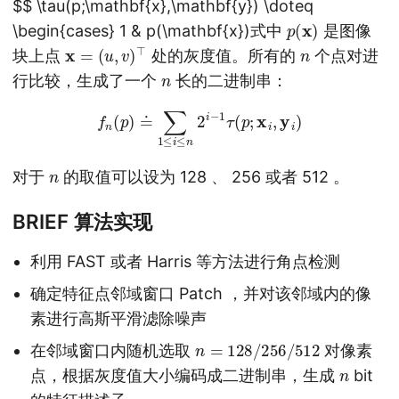
$$ \tau(p;\mathbf{x},\mathbf{y}) \doteq
p
)
(
x
\begin{cases} 1 & p(\mathbf{x})
式中
是图像
x
=
(
u
,
v
)
⊤
n
块上点
处的灰度值。所有的
个点对进
n
行比较，生成了一个
长的二进制串：
f
n
(
p
)
≐
∑
1
≤
i
≤
n
2
i
−
1
τ
(
p
;
x
i
,
y
i
)
n
对于
的取值可以设为 128 、 256 或者 512 。
BRIEF 算法实现
利用 FAST 或者 Harris 等方法进行角点检测
确定特征点邻域窗口 Patch ，并对该邻域内的像
素进行高斯平滑滤除噪声
n
=
128
/
256
/
512
在邻域窗口内随机选取
对像素
n
点，根据灰度值大小编码成二进制串，生成
bit