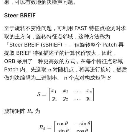
果，可以有效地解决噪声问题。
Steer BREIF
至于旋转不变性问题，可利用 FAST 特征点检测时求
取的主方向，旋转特征点邻域，这种方法称为
「Steer BREIF (sBRIEF) 」。但旋转整个 Patch 再
提取 BRIEF 特征描述子的计算代价较大，因此，
ORB 采用了一种更高效的方式，在每个特征点邻域
n
Patch 内，先选取
对随机点，将其进行旋转，然后
n
S
做判决编码为二进制串。
个点对构成矩阵
S
=
[
x
1
x
2
…
x
n
y
1
y
2
…
y
n
]
R
θ
旋转矩阵
为
R
θ
=
[
cos
θ
−
sin
θ
sin
θ
cos
θ
]