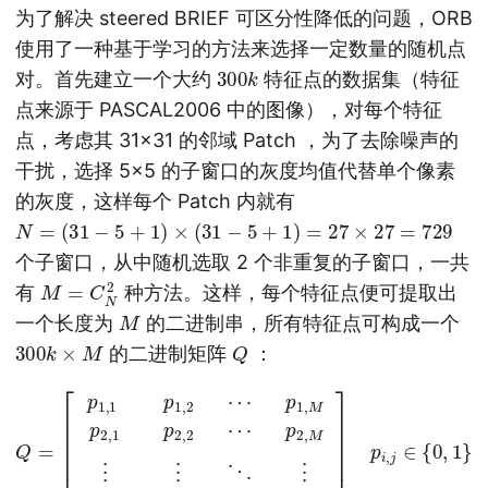
为了解决 steered BRIEF 可区分性降低的问题，ORB
使用了一种基于学习的方法来选择一定数量的随机点
300
k
对。首先建立一个大约
特征点的数据集（特征
点来源于 PASCAL2006 中的图像），对每个特征
点，考虑其 31×31 的邻域 Patch ，为了去除噪声的
干扰，选择 5×5 的子窗口的灰度均值代替单个像素
的灰度，这样每个 Patch 内就有
N
=
(
31
−
5
+
1
)
×
(
31
−
5
+
1
)
=
27
×
27
=
729
个子窗口，从中随机选取 2 个非重复的子窗口，一共
M
=
C
N
2
有
种方法。这样，每个特征点便可提取出
M
一个长度为
的二进制串，所有特征点可构成一个
300
k
×
M
Q
的二进制矩阵
：
p
2
Q
,
M
=
[
p
⋮
1
p
⋮
,
1
300
p
⋱
1
,
2
⋮
k
⋯
,
M
p
p
300
]
1
p
,
M
i
,
j
∈
k
p
,
1
{
2
0
p
,
1
,
300
1
p
}
2
,
2
k
⋯
,
2
⋯