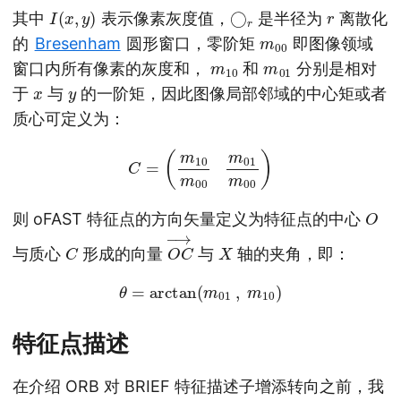
I
(
x
,
y
)
◯
r
r
其中
表示像素灰度值，
是半径为
离散化
m
00
的
Bresenham
圆形窗口，零阶矩
即图像领域
m
10
m
01
窗口内所有像素的灰度和，
和
分别是相对
x
y
于
与
的一阶矩，因此图像局部邻域的中心矩或者
质心可定义为：
C
=
(
m
10
m
00
m
01
m
00
)
O
则 oFAST 特征点的方向矢量定义为特征点的中心
C
O
→
C
X
与质心
形成的向量
与
轴的夹角，即：
θ
=
arctan
(
m
01
,
m
10
)
特征点描述
在介绍 ORB 对 BRIEF 特征描述子增添转向之前，我