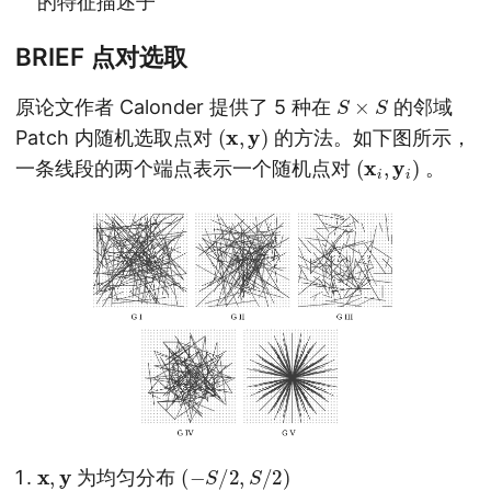
的特征描述子
BRIEF 点对选取
S
×
S
原论文作者 Calonder 提供了 5 种在
的邻域
(
x
,
y
)
Patch 内随机选取点对
的方法。如下图所示，
(
x
i
,
y
i
)
一条线段的两个端点表示一个随机点对
。
x
,
y
(
−
S
/
2
,
S
/
2
)
为均匀分布