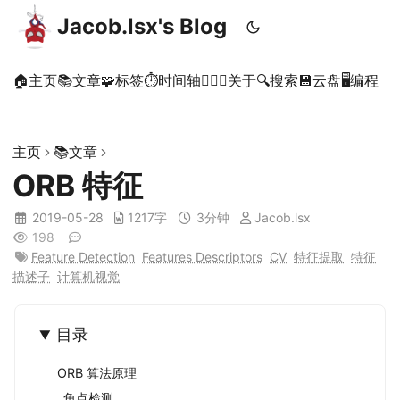
Jacob.lsx's Blog
🏠主页
📚文章
🧩标签
⏱时间轴
🙋🏻‍♂️关于
🔍搜索
💾云盘
🖥️编程
主页
📚文章
ORB 特征
2019-05-28
1217字
3分钟
Jacob.lsx
198
Feature Detection
Features Descriptors
CV
特征提取
特征
描述子
计算机视觉
目录
ORB 算法原理
角点检测