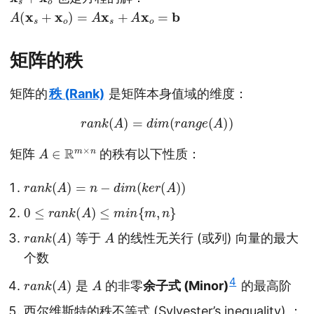
A
(
x
s
+
x
o
)
=
A
x
s
+
A
x
o
=
b
矩阵的秩
矩阵的
秩 (Rank)
是矩阵本身值域的维度：
r
a
n
k
(
A
)
=
d
i
m
(
r
a
n
g
e
(
A
)
)
A
∈
R
m
×
n
矩阵
的秩有以下性质：
r
a
n
k
(
A
)
=
n
−
d
i
m
(
k
e
r
(
A
)
)
0
≤
r
a
n
k
(
A
)
≤
m
i
n
{
m
,
n
}
r
a
n
k
(
A
)
A
等于
的线性无关行 (或列) 向量的最大
个数
r
a
n
k
(
A
)
A
4
是
的非零
余子式 (Minor)
的最高阶
西尔维斯特的秩不等式 (Sylvester’s inequality) ：