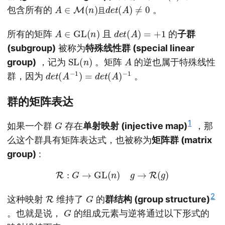
A
∈
M
(
n
)
且
d
e
t
(
A
)
≠
0
包含所有的
。
且
A
∈
GL
(
n
)
d
e
t
(
A
)
=
+
1
所有的矩阵
且
的
子群
(subgroup)
被称为
特殊线性群 (special linear
SL
(
n
)
A
group)
，记为
。矩阵
的逆也属于特殊线性
d
e
t
(
A
−
1
)
=
d
e
t
(
A
)
−
1
群，因为
。
群的矩阵表达
G
1
如果一个群
存在
单射映射 (injective map)
，那
么这个群具有矩阵表达式，也被称为
矩阵群 (matrix
group)
:
R
:
G
→
GL
(
n
)
g
→
R
(
g
)
R
G
2
这种映射
维持了
的
群结构 (group structure)
G
。也就是说，
的组成元素与逆将通过以下形式的