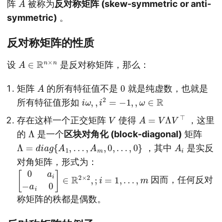
阵
被称为
反对称矩阵 (skew-symmetric or anti-
symmetric)
。
反对称矩阵的性质
A
∈
R
n
×
n
设
是反对称矩阵，那么：
A
0
矩阵
的所有特征值不是
就是纯虚数，也就是
i
ω
,
,
i
2
=
−
1
,
,
ω
∈
R
所有特征值形如
V
A
=
V
Λ
V
⊤
存在这样一个正交矩阵
使得
，这里
Λ
的
是一个
区块对角化 (block-diagonal)
矩阵
Λ
=
d
i
a
g
{
A
1
,
…
,
A
m
,
0
,
…
,
0
}
A
i
，其中
是实反
对角矩阵，形式为：
[
0
a
i
−
a
i
0
]
∈
R
2
×
2
,
;
i
=
1
,
…
,
m
因而，任何反对
称矩阵的秩都是偶数。