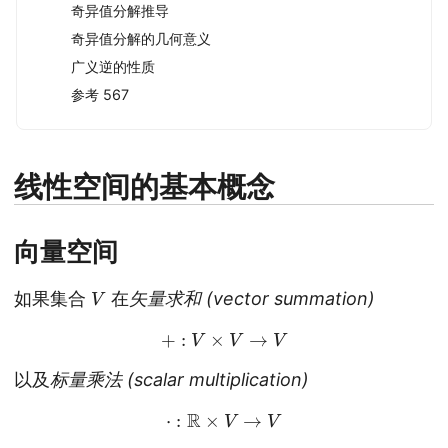
奇异值分解推导
奇异值分解的几何意义
广义逆的性质
参考 567
线性空间的基本概念
向量空间
V
如果集合
在
矢量求和 (vector summation)
+
:
V
×
V
→
V
以及
标量乘法 (scalar multiplication)
⋅
:
R
×
V
→
V