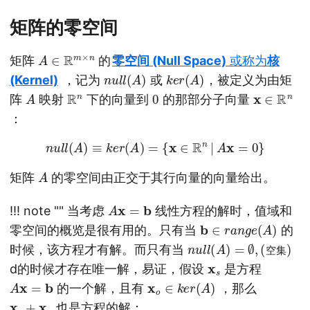
矩阵的零空间
A
∈
R
m
×
n
矩阵
的
零空间 (Null Space)
或称为
核
n
u
l
l
(
A
)
k
e
r
(
A
)
(Kernel)
，记为
或
，被定义为由矩
A
R
n
0
x
∈
R
n
阵
映射
下的向量到
的那部分子向量
：
n
u
l
l
(
A
)
≡
k
e
r
(
A
)
=
{
x
∈
R
n
|
A
x
=
0
}
A
矩阵
的零空间由正交于其行向量的向量给出。
A
x
=
b
!!! note "" 当考虑
线性方程的解时，值域和
b
∈
r
a
n
g
e
(
A
)
零空间的概览是很有用的。只有当
的
n
u
l
l
(
A
)
=
∅
,
(空集)
时候，该方程才有解。而只有当
空
集
x
s
d的时候才存在唯一解，易证，假设
是方程
A
x
=
b
x
o
∈
k
e
r
(
A
)
的一个解，且有
，那么
x
s
+
x
o
也是方程的解：