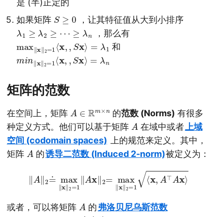
是 (半)正定的
S
≥
0
如果矩阵
，让其特征值从大到小排序
λ
1
≥
λ
2
≥
⋯
≥
λ
n
，那么有
max
‖
x
‖
2
=
1
⟨
x
,
,
S
x
⟩
=
λ
1
和
m
i
n
‖
x
‖
2
=
1
⟨
x
,
,
S
x
⟩
=
λ
n
矩阵的范数
A
∈
R
m
×
n
在空间上，矩阵
的
范数 (Norms)
有很多
A
种定义方式。他们可以基于矩阵
在域中或者
上域
空间 (codomain spaces)
上的规范来定义。其中，
A
矩阵
的
诱导二范数 (Induced 2-norm)
被定义为：
‖
A
‖
2
≐
max
‖
x
‖
2
=
1
‖
A
x
‖
2
=
max
‖
x
‖
2
=
1
⟨
x
,
A
⊤
A
x
⟩
A
或者，可以将矩阵
的
弗洛贝尼乌斯范数