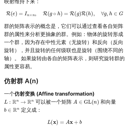
映射维持下来：
R
(
e
)
=
I
n
×
n
,
R
(
g
∘
h
)
=
R
(
g
)
R
(
h
)
,
∀
g
,
h
∈
G
群的矩阵表示的概念是，它们可以通过查看各自矩阵
群的属性来分析更抽象的群。例如：物体的旋转形成
一个群，因为存在中性元素（无旋转）和反向（反向
旋转），并且旋转的任何级联也是旋转（围绕不同的
轴）。 如果旋转由各自的矩阵表示，则研究旋转群的
属性更容易。
仿射群 A(n)
一个
仿射变换 (Affine transformation)
L
:
R
n
→
R
n
A
∈
GL
(
n
)
可以被一个矩阵
和向量
b
∈
R
n
定义成：
L
(
x
)
=
A
x
+
b