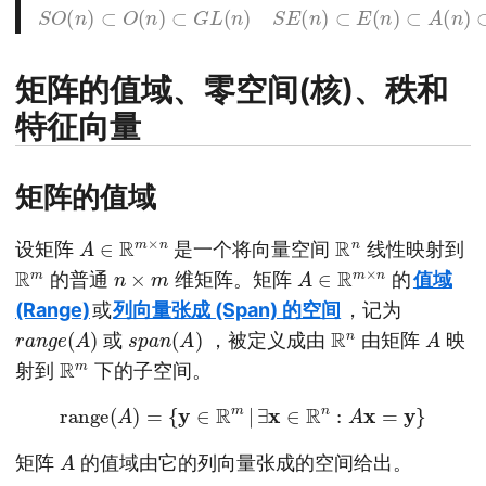
S
O
(
n
)
⊂
O
(
n
)
⊂
G
L
(
n
)
S
E
(
n
)
⊂
E
(
n
)
⊂
A
(
n
)
⊂
G
L
(
n
+
1
)
矩阵的值域、零空间(核)、秩和
特征向量
矩阵的值域
A
∈
R
m
×
n
R
n
设矩阵
是一个将向量空间
线性映射到
R
m
n
×
m
A
∈
R
m
×
n
的普通
维矩阵。矩阵
的
值域
(Range)
或
列向量张成 (Span) 的空间
，记为
r
)
a
n
g
e
(
A
s
)
p
a
n
(
A
R
n
A
或
，被定义成由
由矩阵
映
R
m
射到
下的子空间。
range
(
A
)
=
{
y
∈
R
m
|
∃
x
∈
R
n
:
A
x
=
y
}
A
矩阵
的值域由它的列向量张成的空间给出。