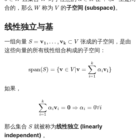
W
V
合的，那么
称为
的
子空间 (subspace)
。
线性独立与基
S
=
v
1
,
…
,
v
k
⊂
V
一组向量
张成的子空间，是由
这些向量的所有线性组合构成的子空间：
span
(
S
)
=
{
v
∈
V
|
v
=
∑
i
=
1
k
α
i
v
i
}
如果，
∑
i
=
1
k
α
i
v
i
=
0
⇒
α
i
=
0
∀
i
S
那么集合
就被称为
线性独立 (linearly
independent)
。