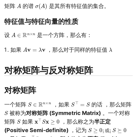
A
σ
(
A
)
矩阵
的谱
是其所有特征值的集合。
特征值与特征向量的性质
A
∈
R
n
×
n
设
是一个方阵，那么有：
A
v
=
λ
v
λ
如果
，那么对于同样的特征值
对称矩阵与反对称矩阵
对称矩阵
S
∈
R
n
×
n
S
⊤
=
S
一个矩阵
，如果
的话 ，那么矩阵
S
被称为
对称矩阵 (Symmetric Matrix)
。一个对称
S
x
⊤
S
x
≥
0
矩阵
如果
，那么称之为
半正定
S
≥
0
;
或
;
S
⪰
0
(Positive Semi-definite)
，记为
或
x
⊤
S
x
>
0