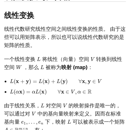
线性变换
线性代数研究线性空间之间线性变换的性质。 由于这
些可以用矩阵表示，所以也可以说线性代数研究的是
矩阵的性质。
L
V
一个线性变换
将线性（向量）空间
转换到线性
W
L
空间
，那么
被称为
映射 (map)
：
L
(
x
+
y
)
=
L
(
x
)
+
L
(
y
)
∀
x
,
y
∈
V
L
(
α
x
)
=
α
L
(
x
)
∀
x
∈
V
,
α
∈
R
L
V
由于线性关系，
对空间
的映射操作是唯一的，
V
可以通过对
中的基向量映射来定义。因而在标准
e
1
,
…
,
e
n
L
基向量
下，映射
可以被表示成一个矩阵
A
∈
R
m
×
n
，有：