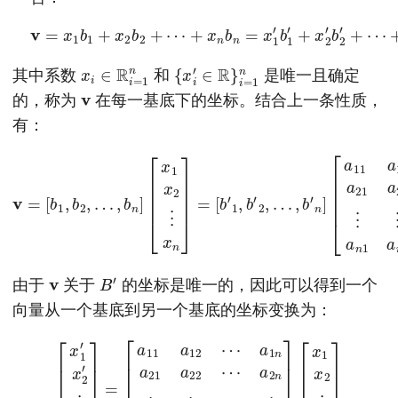
v
=
x
1
b
1
+
x
2
b
2
+
⋯
+
+
x
x
n
n
′
b
b
n
n
=
′
x
1
′
b
1
′
+
x
2
′
b
2
′
+
⋯
x
n
i
∈
R
i
=
1
{
x
i
′
∈
R
}
i
=
1
n
其中系数
和
是唯一且确定
v
的，称为
在每一基底下的坐标。结合上一条性质，
有：
[
a
v
11
=
[
a
b
12
1
,
⋯
b
2
a
,
…
1
n
,
b
a
a
n
21
n
]
[
n
a
x
]
22
1
[
x
x
⋯
1
2
x
a
⋮
2
2
n
⋮
x
n
⋮
]
x
=
⋮
n
[
]
b
⋱
′
1
⋮
,
b
′
2
a
,
n
…
1
a
,
b
n
′
n
2
]
⋯
v
B
′
由于
关于
的坐标是唯一的，因此可以得到一个
向量从一个基底到另一个基底的坐标变换为：
a
[
2
x
n
1
′
⋮
x
2
⋮
′
⋮
⋱
⋮
x
n
′
a
]
=
n
1
[
a
a
11
n
2
a
⋯
12
a
⋯
n
n
a
]
1
[
n
x
1
a
21
x
2
a
⋮
22
x
⋯
n
]