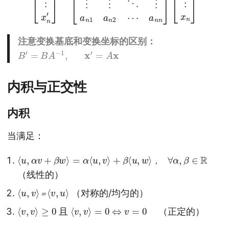
注意变换基底和变换坐标的区别：
B
′
=
B
A
−
1
,
x
′
=
A
x
内积与正交性
内积
当满足：
⟨
u
,
α
v
+
β
w
⟩
=
α
⟨
u
,
v
⟩
+
β
⟨
u
,
w
⟩
，
∀
α
,
β
∈
R
，
（线性的）
⟨
u
,
v
⟩
＝
⟨
v
,
u
⟩
（对称的/均匀的）
＝
⟨
v
,
v
⟩
≥
0
⟨
v
,
v
⟩
=
0
⇔
v
=
0
且
（正定的）