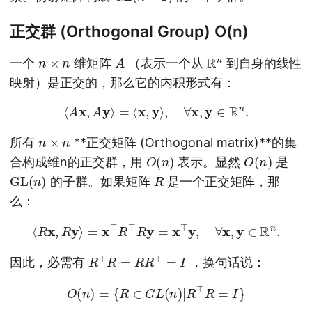
正交群 (Orthogonal Group) O(n)
n
×
n
A
R
n
一个
维矩阵
（表示一个从
到自身的线性
映射）是正交的，那么它的内积形式有：
⟨
A
x
,
A
y
⟩
=
⟨
x
,
y
⟩
,
∀
x
,
y
∈
R
n
.
n
×
n
所有
**正交矩阵 (Orthogonal matrix)**的集
O
(
n
)
O
(
n
)
合构成维n的正交群，用
表示。显然
是
GL
(
n
)
R
的子群。如果矩阵
是一个正交矩阵，那
么：
⟨
R
x
,
R
y
⟩
=
x
⊤
R
⊤
R
y
=
x
⊤
y
,
∀
x
,
y
∈
R
n
.
R
⊤
R
=
R
R
⊤
=
I
因此，必需有
，换句话说：
O
(
n
)
=
{
R
∈
G
L
(
n
)
|
R
⊤
R
=
I
}