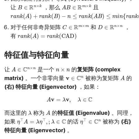
B
∈
R
n
×
k
A
B
∈
R
m
×
k
让
，那么
且
r
a
n
k
(
A
)
+
r
a
n
k
(
B
)
−
n
≤
r
a
n
k
(
A
B
)
≤
m
i
n
{
r
a
n
k
(
A
)
,
,
r
a
n
C
∈
R
m
×
m
D
∈
R
n
×
n
对于任何非奇异矩阵
和
，
r
a
n
k
(
A
)
=
r
a
n
k
(
CAD
)
有
特征值与特征向量
A
∈
C
n
×
n
n
×
n
让
是一个
的
复矩阵 (complex
v
∈
C
n
A
matrix)
。一个非零向量
被称为复矩阵
的
(右) 特征向量 (Eigenvector)
，如果：
A
v
=
λ
v
,
λ
∈
C
λ
A
而这里的
称为
的
特征值 (Eigenvalue)
。同理，
η
⊤
A
=
λ
η
⊤
,
;
λ
∈
C
η
n
⊤
∈
C
如果
的话
被称为
(右)
特征向量 (Eigenvector)
。