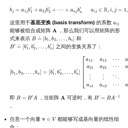
b
j
=
a
1
j
b
1
′
+
a
2
j
b
2
′
+
⋯
+
…
a
,
n
n
j
b
n
′
a
i
j
∈
R
,
i
,
j
=
1
,
2
,
a
i
j
这里用于
基底变换 (basis transform)
的系数
A
能够被组合成矩阵
，那么我们可以用矩阵的形
B
≐
[
b
1
,
b
2
,
…
,
b
n
]
式来表示
和
B
…
′
≐
,
b
[
n
b
′
]
1
′
,
b
2
′
,
之间的变换关系了：
a
1
[
n
b
1
a
,
b
21
2
a
,
…
22
,
b
⋯
n
]
a
=
2
[
n
b
1
⋮
′
,
b
⋮
2
⋱
′
,
…
⋮
,
b
a
n
n
′
]
1
[
a
a
11
n
2
a
⋯
12
a
⋯
n
n
]
B
=
B
′
A
A
B
′
=
B
A
−
1
即
，当矩阵
可逆时，有
。
v
∈
V
任意一个向量
都能够写成基向量的线性组
合：