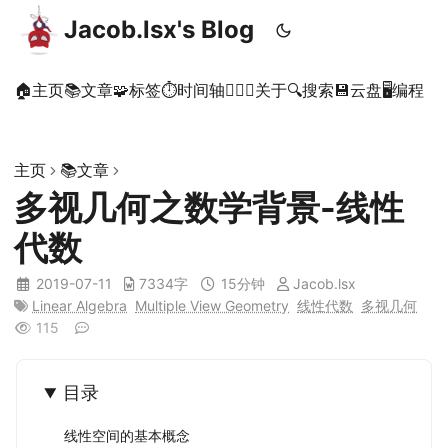
Jacob.lsx's Blog
🏠主页
📚文章
🧩标签
⏱时间轴
🙋🏻‍♂️关于
🔍搜索
💾云盘
🖥️编程
主页
📚文章
多视几何之数学背景-线性
代数
2019-07-11
7334字
15分钟
Jacob.lsx
Linear Algebra
Multiple View Geometry
线性代数
多视几何
115
目录
线性空间的基本概念