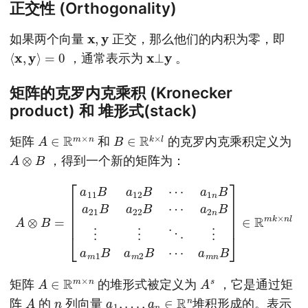
正交性 (Orthogonality)
x
,
y
如果两个向量
正交，那么他们的内积为零，即
⟨
x
,
y
⟩
=
0
x
⊥
y
，通常表示为
。
矩阵的克罗内克乘积 (Kronecker
product) 和 堆形式(stack)
A
∈
R
m
×
n
B
∈
R
k
×
l
矩阵
和
的克罗内克乘积定义为
A
⊗
B
，得到一个新的矩阵为：
a
2
n
B
A
⊗
⋮
B
⋮
=
⋱
[
a
11
⋮
B
a
a
m
12
1
B
B
⋯
a
m
a
2
1
n
B
B
⋯
a
a
21
m
n
B
B
a
]
22
∈
B
R
⋯
m
k
×
n
l
A
∈
R
m
×
n
A
s
矩阵
的堆形式被定义为
，它是通过矩
A
n
a
1
,
…
,
a
n
∈
R
n
阵
的
列向量
堆积形成的。表示