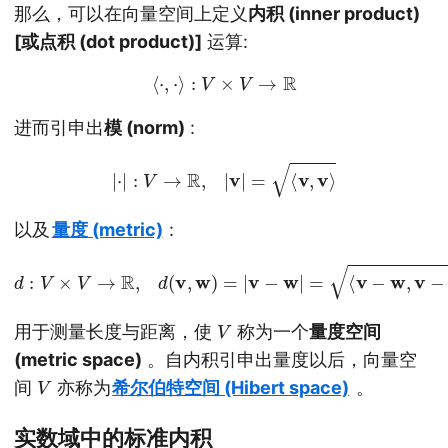
那么，可以在向量空间上定义
内积 (inner product)
[或点积 (dot product)]
运算:
⟨
⋅
,
⋅
⟩
:
V
×
V
→
R
进而引申出
模 (norm)
:
|
⋅
|
:
V
→
R
,
|
v
|
=
⟨
v
,
v
⟩
以及
量度 (metric)
:
d
:
V
×
V
→
R
,
d
(
v
,
w
)
=
|
v
−
w
|
=
⟨
v
−
w
,
v
−
w
⟩
V
用于测量长度与距离，使
称为一个
量度空间
(metric space)
。自内积引申出量度以后，向量空
V
间
亦称为
希尔伯特空间 (Hibert space)
。
实数域中的标准内积