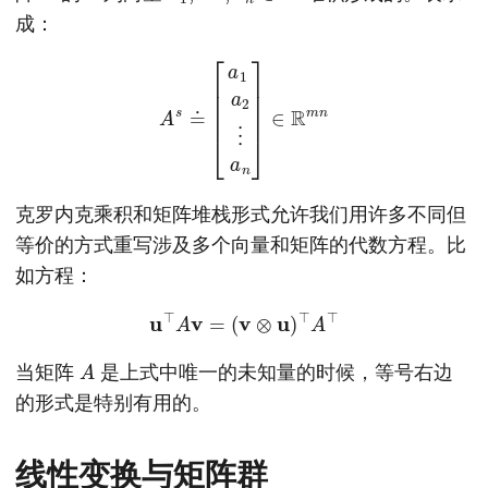
成：
A
s
≐
[
a
1
a
2
⋮
a
n
]
∈
R
m
n
克罗内克乘积和矩阵堆栈形式允许我们用许多不同但
等价的方式重写涉及多个向量和矩阵的代数方程。比
如方程：
u
⊤
A
v
=
(
v
⊗
u
)
⊤
A
⊤
A
当矩阵
是上式中唯一的未知量的时候，等号右边
的形式是特别有用的。
线性变换与矩阵群