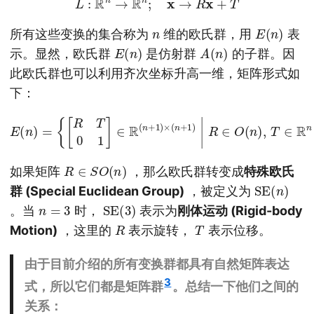
n
E
(
n
)
所有这些变换的集合称为
维的欧氏群，用
表
E
(
n
)
A
(
n
)
示。显然，欧氏群
是仿射群
的子群。因
此欧氏群也可以利用齐次坐标升高一维，矩阵形式如
下：
E
(
n
)
=
{
[
R
T
0
1
]
∈
R
(
n
+
1
)
×
(
n
+
1
)
|
R
∈
O
(
n
)
,
T
∈
R
n
}
R
∈
S
O
(
n
)
如果矩阵
，那么欧氏群转变成
特殊欧氏
SE
(
n
)
群 (Special Euclidean Group)
，被定义为
n
=
3
SE
)
(
3
。当
时，
表示为
刚体运动 (Rigid-body
R
T
Motion)
，这里的
表示旋转，
表示位移。
由于目前介绍的所有变换群都具有自然矩阵表达
3
式，所以它们都是矩阵群
。总结一下他们之间的
关系：