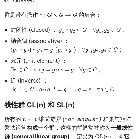
∘
:
G
×
G
→
G
群是带有操作
的集合：
g
1
∘
g
2
∈
G
∀
g
1
,
g
2
∈
G
封闭性 (closed) ：
;
结合律 (associative) ：
(
g
1
∘
g
2
)
∘
g
3
=
g
1
(
g
2
∘
g
3
)
∀
g
1
,
g
2
,
g
3
∈
G
;
幺元 (unit element) ：
∃
e
∈
G
:
e
∘
g
=
g
∘
e
=
g
∀
g
∈
G
;
逆 (inverse) ：
∃
g
−
1
∈
G
:
g
∘
g
−
1
=
g
−
1
∘
g
=
e
∀
g
∈
G
线性群 GL(n) 和 SL(n)
n
×
n
所有的
维
非奇异 (non-singular )
群集与矩阵
乘法运算构成一个群，这样的群通常被称为
一般线性
GL
(
n
)
群 (general linear group)
，定义为
，即它