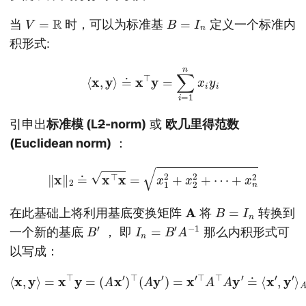
V
=
R
B
=
I
n
当
时，可以为标准基
定义一个标准内
积形式:
⟨
x
,
y
⟩
≐
x
⊤
y
=
∑
i
=
1
n
x
i
y
i
引申出
标准模 (L
2
-norm)
或
欧几里得范数
(Euclidean norm)
：
‖
x
‖
2
≐
x
⊤
x
=
x
1
2
+
x
2
2
+
⋯
+
x
n
2
A
B
=
I
n
在此基础上将利用基底变换矩阵
将
转换到
B
′
I
n
=
B
′
A
−
1
一个新的基底
， 即
那么内积形式可
以写成：
⟨
x
,
y
⟩
=
x
⊤
y
=
(
A
x
′
)
⊤
(
A
y
′
)
=
x
′
⊤
A
⊤
A
y
′
≐
⟨
x
′
,
y
′
⟩
A
⊤
A