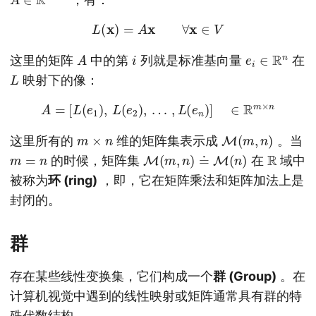
L
(
x
)
=
A
x
∀
x
∈
V
A
i
e
i
∈
R
n
这里的矩阵
中的第
列就是标准基向量
在
L
映射下的像：
A
=
[
L
(
e
1
)
,
L
(
e
2
)
,
…
,
L
(
e
n
)
]
∈
R
m
×
n
m
×
n
M
(
m
,
n
)
这里所有的
维的矩阵集表示成
。当
m
=
n
M
(
m
,
n
)
≐
M
(
n
)
R
的时候，矩阵集
在
域中
被称为
环 (ring)
，即，它在矩阵乘法和矩阵加法上是
封闭的。
群
存在某些线性变换集，它们构成一个
群 (Group)
。在
计算机视觉中遇到的线性映射或矩阵通常具有群的特
殊代数结构。