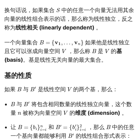
S
换句话说，如果集合
中的任意一个向量无法用其余
向量的线性组合表示的话，那么称为线性独立，反之
称为
线性相关 (linearly dependent)
。
B
=
{
v
1
,
…
,
v
n
}
一个向量集合
如果他是线性独立
V
B
V
且它可以张成向量空间
，那么称
是
的
基
(basis)
。基是线性无关向量的最大集合。
基的性质
B
B
′
V
如果
与
是线性空间
的两个基，那么：
B
B
′
与
将包含相同数量的线性独立向量，这个数
n
V
量
被称为向量空间
的
维度 (dimension)
。
B
=
{
b
i
}
i
=
i
n
B
′
=
{
b
i
′
}
i
=
i
2
B
让
和
，那么
中的任意
B
′
一个基向量都能够利用
的线性组合形式表示：