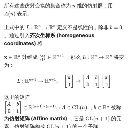
n
所有这些仿射变换的集合称为
维的仿射群，用
A
(
n
)
表示。
L
:
R
n
→
R
n
b
=
0
上式中的
定义不是线性的，除非
。通过引入
齐次坐标系 (homogeneous
coordinates)
将
x
∈
R
n
(
1
x
1
)
∈
R
n
+
L
:
R
n
→
R
n
升维成
，那么
将变
为：
L
:
R
n
+
1
→
R
n
+
1
,
[
x
1
]
→
[
A
b
0
1
]
[
x
1
]
这里的矩阵
[
A
b
0
1
]
∈
R
(
n
+
1
)
×
(
n
+
1
)
,
:
A
∈
GL
(
n
)
;
，
b
∈
R
n
被称
，
GL
(
n
+
1
)
为
仿射矩阵 (Affine matrix)
，它是
的元
GL
(
n
+
1
)
素。仿射矩阵构成
的一个子群。