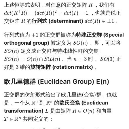
R
上述恒等式表明，对任意的正交矩阵
，我们有
d
e
t
(
R
⊤
R
)
=
(
d
e
t
(
R
)
)
2
=
d
e
t
(
I
)
=
1
，也就是说正
R
d
e
t
(
R
)
∈
±
1
交矩阵
的
行列式 (determinant)
。
+
1
行列式值为
的正交群被称为
特殊正交群 (Special
S
O
(
n
)
orthogonal group)
被定义为
。即，可以将
S
O
(
n
)
定义成正交群与特殊线性群的交集：
S
O
(
n
)
=
O
(
n
)
∩
S
!
L
(
n
)
n
=
3
S
)
O
(
3
。当
时，
正
3
好是
维的
旋转矩阵 (rotation matrix)
。
欧几里德群 (Euclidean Group) E(n)
正交群的仿射形式给出了欧几里德(变换)群。也就
R
n
R
n
是，一个从
到
的
欧氏变换 (Euclidean
L
R
∈
O
(
n
)
transformation)
是由矩阵
和向量
T
∈
R
n
共同定义的：
L
:
R
n
→
R
n
;
x
→
R
x
+
T