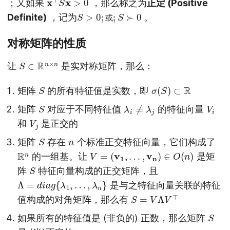
；又如果
，那么称之为
正定 (Positive
S
>
0
;
或
;
S
≻
0
Definite)
，记为
。
或
对称矩阵的性质
S
∈
R
n
×
n
让
是实对称矩阵，那么：
S
σ
(
S
)
⊂
R
矩阵
的所有特征值是实数，即
S
λ
i
≠
λ
j
V
i
矩阵
对应于不同特征值
的特征向量
V
j
和
是正交的
S
n
矩阵
存在
个标准正交特征向量，它们构成了
R
n
V
=
(
v
1
,
…
,
v
n
)
∈
O
(
n
)
的一组基。让
是矩
S
阵
特征向量构成的正交矩阵，且
Λ
=
d
i
a
g
{
λ
1
,
…
,
λ
n
}
是与之特征向量关联的特征
S
=
V
Λ
V
⊤
值构成的对角矩阵，那么有
S
如果所有的特征值是 (非负的) 正数，那么矩阵