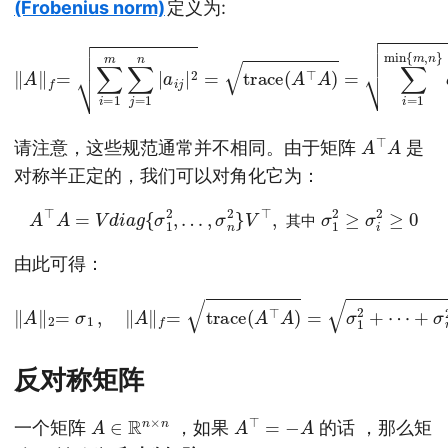
(Frobenius norm)
定义为:
‖
A
‖
f
=
∑
i
=
1
m
∑
j
=
1
n
|
a
i
j
n
|
2
}
σ
=
i
trace
2
(
A
)
(
A
⊤
A
)
=
∑
i
=
1
min
{
m
,
A
A
⊤
请注意，这些规范通常并不相同。由于矩阵
是
对称半正定的，我们可以对角化它为：
A
⊤
A
=
V
d
i
a
g
{
σ
1
2
,
…
,
σ
n
2
}
V
⊤
,
其中
σ
1
2
≥
σ
i
2
≥
0
其
中
由此可得：
‖
A
‖
2
=
σ
1
,
‖
A
‖
f
=
trace
(
A
⊤
A
)
=
σ
1
2
+
⋯
+
σ
n
2
反对称矩阵
A
∈
R
n
×
n
A
⊤
=
−
A
一个矩阵
，如果
的话 ，那么矩
A