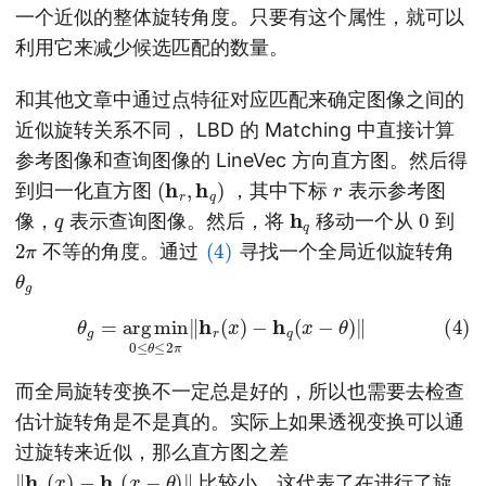
一个近似的整体旋转角度。只要有这个属性，就可以
利用它来减少候选匹配的数量。
和其他文章中通过点特征对应匹配来确定图像之间的
近似旋转关系不同， LBD 的 Matching 中直接计算
参考图像和查询图像的 LineVec 方向直方图。然后得
(
h
r
,
h
q
)
r
到归一化直方图
，其中下标
表示参考图
q
h
q
0
像，
表示查询图像。然后，将
移动一个从
到
2
π
(4)
不等的角度。通过
寻找一个全局近似旋转角
θ
g
(4)
θ
g
=
arg
min
0
≤
θ
≤
2
π
‖
h
r
(
x
)
−
h
q
(
x
−
θ
)
‖
而全局旋转变换不一定总是好的，所以也需要去检查
估计旋转角是不是真的。实际上如果透视变换可以通
过旋转来近似，那么直方图之差
‖
h
r
(
x
)
−
h
q
(
x
−
θ
)
‖
比较小。这代表了在进行了旋