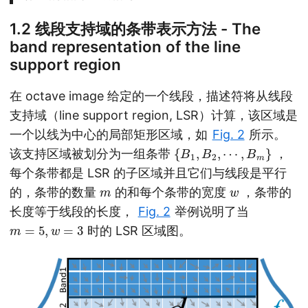
1.2 线段支持域的条带表示方法 - The
band representation of the line
support region
在 octave image 给定的一个线段，描述符将从线段
支持域（line support region, LSR）计算，该区域是
一个以线为中心的局部矩形区域，如
Fig. 2
所示。
{
B
1
,
B
2
,
⋯
,
B
m
}
该支持区域被划分为一组条带
，
每个条带都是 LSR 的子区域并且它们与线段是平行
m
w
的，条带的数量
的和每个条带的宽度
，条带的
长度等于线段的长度，
Fig. 2
举例说明了当
m
=
5
,
w
=
3
时的 LSR 区域图。