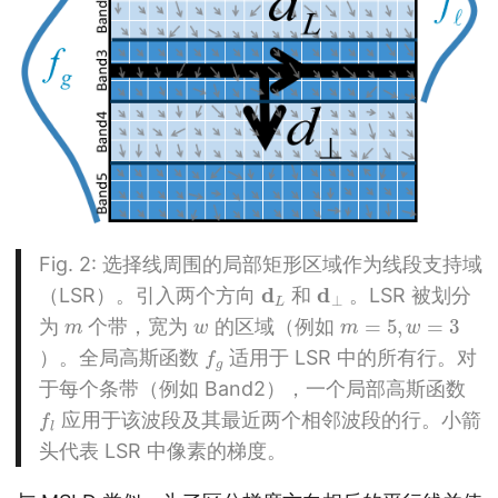
Fig. 2
: 选择线周围的局部矩形区域作为线段支持域
d
L
d
⊥
（LSR）。引入两个方向
和
。LSR 被划分
m
w
m
=
5
w
=
3
,
为
个带，宽为
的区域（例如
f
g
）。全局高斯函数
适用于 LSR 中的所有行。对
于每个条带（例如 Band2），一个局部高斯函数
f
l
应用于该波段及其最近两个相邻波段的行。小箭
头代表 LSR 中像素的梯度。