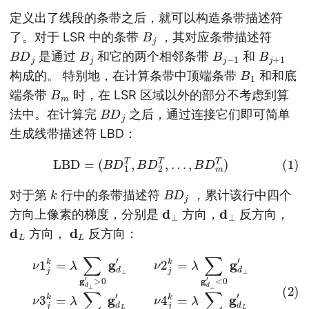
定义出了线段的条带之后，就可以构造条带描述符
B
j
了。对于 LSR 中的条带
，其对应条带描述符
B
D
j
B
j
B
j
−
1
B
j
+
1
是通过
和它的两个相邻条带
和
B
1
构成的。 特别地，在计算条带中顶端条带
和和底
B
m
端条带
时，在 LSR 区域以外的部分不考虑到算
B
D
j
法中。在计算完
之后，通过连接它们即可简单
生成线带描述符 LBD：
(1)
L
B
D
=
(
B
D
1
T
,
B
D
2
T
,
…
,
B
D
m
T
)
k
B
D
j
对于第
行中的条带描述符
，累计该行中四个
d
⊥
d
⊥
方向上像素的梯度，分别是
方向，
反方向，
d
L
d
L
方向，
反方向：
(2)
ν
1
j
k
k
=
=
λ
λ
∑
∑
g
g
d
d
L
⊥
′
>
′
>
0
0
g
g
d
d
L
⊥
′
ν
′
4
ν
2
j
k
j
=
k
=
λ
λ
∑
∑
g
g
d
d
L
⊥
′
<
′
0
<
g
0
d
g
L
d
′
⊥
′
ν
3
j