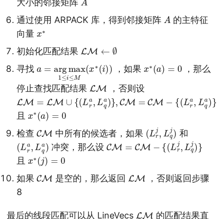
大小的邻接矩阵
A
通过使用 ARPACK 库，得到邻接矩阵
的主特征
x
∗
向量
LM
←
∅
初始化匹配结果
a
x
∗
=
(
arg
i
)
)
max
1
≤
i
≤
M
(
x
∗
(
a
)
=
0
寻找
，如果
，那么
LM
停止查找匹配结果
，否则设
LM
=
LM
∪
{
L
r
a
L
q
a
)
,
CM
=
CM
−
{
L
r
a
L
q
a
)
(
}
(
}
,
,
x
∗
(
a
)
=
0
且
CM
(
)
L
r
j
,
L
q
j
检查
中所有的候选者，如果
和
(
a
L
)
r
a
,
L
q
CM
=
CM
−
{
(
L
r
j
,
L
q
j
)
}
冲突，那么设
x
∗
(
j
)
=
0
且
CM
LM
如果
是空的，那么返回
，否则返回步骤
8
LM
最后的线段匹配可以从 LineVecs
的匹配结果直