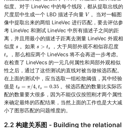
似度。对于 LineVec 中的每个线段，都从提取出线的
V
尺度层中生成一个 LBD 描述子向量
。当对一幅图
像中提取出来的两组 LineVec 进行匹配，要去评估参
考 LineVec 和测试 LineVec 中所有描述子之间的距
离，并且用最小的描述子距离去测量 LineVec 外观相
s
s
>
t
s
似度
。如果
，大于局部外观不相似容忍度
t
s
，那么相应两个 LineVecs 将不会再进一步考虑。
在检查了 LineVecs 的一元几何属性和局部外观相似
性之后，通过了这些测试的直线对被当做候选匹配。
在上面的测试中，应当选取一组松散阈值，其中经验
t
θ
=
π
/
4
,
t
s
=
0.35
值是
。候选匹配的数量比实际匹
配的数量要大很多，因为不能仅仅按照刚才两个属性
来确定最终的匹配结果，当然上面的工作也是大大减
小了图形匹配的问题维度的。
2.2 构建关系图 - Building the relational