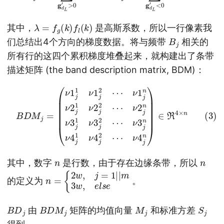
λ
=
f
g
(
k
)
f
l
(
k
)
其中，
是高斯系数，所以一行像素我
B
j
们总结出4个方向的梯度数据。将与频带
相关的
所有行的这四个累积梯度堆叠起来，就构建出了条带
描述矩阵 (the band description matrix, BDM)：
ν
2
j
n
(3)
ν
3
B
j
1
D
ν
M
3
j
2
j
=
⋯
(
ν
ν
1
3
j
1
j
ν
n
1
ν
j
4
2
j
⋯
1
ν
ν
4
1
j
j
2
n
⋯
ν
2
ν
j
1
4
ν
j
n
2
)
j
∈
2
⋯
R
4
×
n
n
n
其中，数字
是行数，由于存在边缘条带，所以
n
{
2
=
w
,
j
=
1
|
|
m
3
w
,
e
l
s
e
的定义为
。
B
D
j
B
D
M
j
M
j
S
j
由
矩阵的均值向量
和标准方差