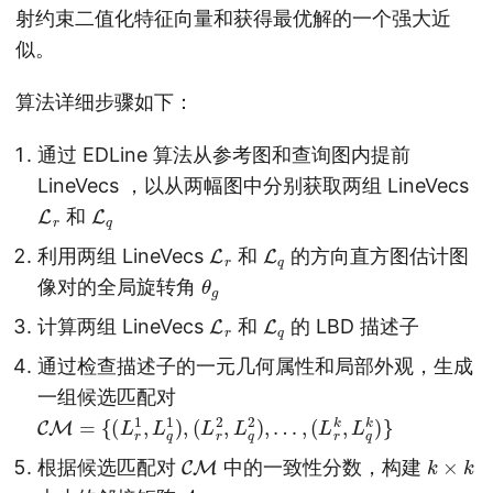
射约束二值化特征向量和获得最优解的一个强大近
似。
算法详细步骤如下：
通过 EDLine 算法从参考图和查询图内提前
LineVecs ，以从两幅图中分别获取两组 LineVecs
L
r
L
q
和
L
r
L
q
利用两组 LineVecs
和
的方向直方图估计图
θ
g
像对的全局旋转角
L
r
L
q
计算两组 LineVecs
和
的 LBD 描述子
通过检查描述子的一元几何属性和局部外观，生成
一组候选匹配对
CM
(
L
r
k
=
,
L
{
(
q
L
k
r
)
1
}
,
L
q
1
)
,
(
L
r
2
,
L
q
2
)
,
…
,
CM
k
×
k
根据候选匹配对
中的一致性分数，构建
A