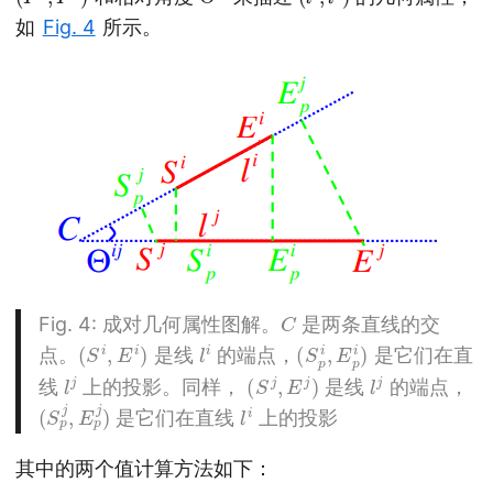
如
Fig. 4
所示。
C
Fig. 4
: 成对几何属性图解。
是两条直线的交
(
S
i
,
E
i
)
l
i
(
i
)
S
p
i
,
E
p
点。
是线
的端点，
是它们在直
l
j
(
S
j
,
E
j
)
l
j
线
上的投影。同样，
是线
的端点，
(
j
)
S
p
j
,
E
p
l
i
是它们在直线
上的投影
其中的两个值计算方法如下：