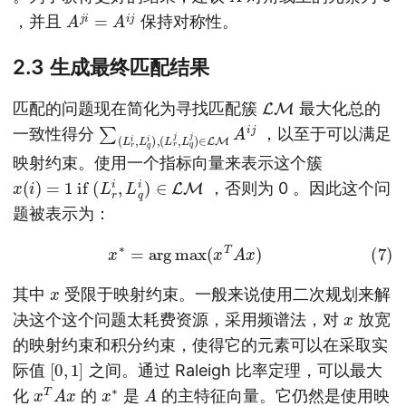
A
j
i
=
A
i
j
，并且
保持对称性。
2.3 生成最终匹配结果
LM
匹配的问题现在简化为寻找匹配簇
最大化总的
∑
(
L
(
r
L
j
,
r
L
i
,
q
L
q
j
)
i
∈
)
,
LM
A
i
j
一致性得分
，以至于可以满足
映射约束。使用一个指标向量来表示这个簇
x
(
i
)
=
1
if
(
L
r
i
,
L
q
i
)
∈
LM
，否则为 0 。因此这个问
题被表示为：
(7)
x
∗
=
arg
max
(
x
T
A
x
)
x
其中
受限于映射约束。一般来说使用二次规划来解
x
决这个这个问题太耗费资源，采用频谱法，对
放宽
的映射约束和积分约束，使得它的元素可以在采取实
[
]
0
,
1
际值
之间。通过 Raleigh 比率定理，可以最大
x
T
A
x
x
∗
A
化
的
是
的主特征向量。它仍然是使用映