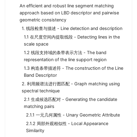
An efficient and robust line segment matching
approach based on LBD descriptor and pairwise
geometric consistency
1. 线段检查与描述 - Line detection and description
1.1 在尺度空间内提取线段 - Detecting lines in the
scale space
1.2 线段支持域的条带表示方法 - The band
representation of the line support region
1.3 构造条带描述符 - The construction of the Line
Band Descriptor
2. 利用频谱法进行图匹配 - Graph matching using
spectral technique
2.1 生成候选匹配对 - Generating the candidate
matching pairs
2.1.1 一元几何属性 - Unary Geometric Attribute
2.1.2 局部外观相似性 - Local Appearance
Similarity