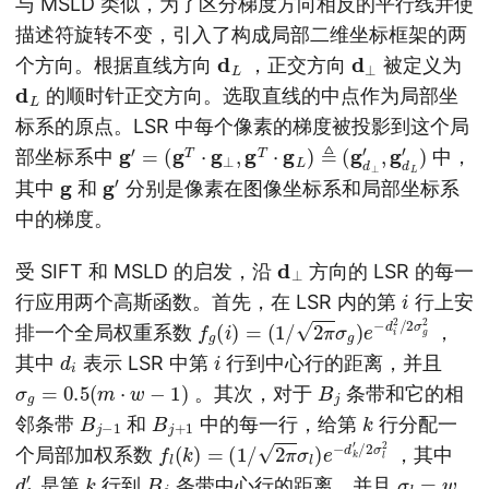
与 MSLD 类似，为了区分梯度方向相反的平行线并使
描述符旋转不变，引入了构成局部二维坐标框架的两
d
L
d
⊥
个方向。根据直线方向
，正交方向
被定义为
d
L
的顺时针正交方向。选取直线的中点作为局部坐
标系的原点。LSR 中每个像素的梯度被投影到这个局
g
′
=
(
g
T
⋅
g
⊥
,
g
T
⋅
g
L
)
≜
(
g
d
⊥
′
,
g
d
L
′
)
部坐标系中
中，
g
g
′
其中
和
分别是像素在图像坐标系和局部坐标系
中的梯度。
d
⊥
受 SIFT 和 MSLD 的启发，沿
方向的 LSR 的每一
i
行应用两个高斯函数。首先，在 LSR 内的第
行上安
f
(
g
1
/
(
2
i
)
π
=
σ
g
)
e
−
d
i
2
/
2
σ
g
2
排一个全局权重系数
，
d
i
i
其中
表示 LSR 中第
行到中心行的距离，并且
σ
g
=
0.5
(
m
⋅
w
−
1
)
B
j
。其次，对于
条带和它的相
B
j
−
1
B
j
+
1
k
邻条带
和
中的每一行，给第
行分配一
f
l
(
k
)
=
(
1
/
2
π
σ
l
)
e
−
d
k
′
/
2
σ
l
2
个局部加权系数
，其中
d
k
′
k
B
j
σ
l
=
w
是第
行到
条带中心行的距离，并且