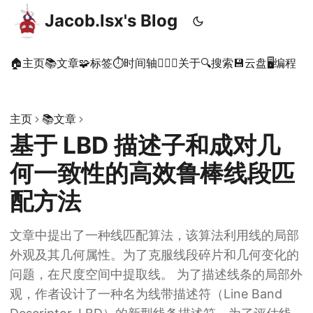
Jacob.lsx's Blog
🏠主页
📚文章
🧩标签
⏱时间轴
🙋🏻‍♂️关于
🔍搜索
💾云盘
🖥️编程
主页
📚文章
基于 LBD 描述子和成对几
何一致性的高效鲁棒线段匹
配方法
文章中提出了一种线匹配算法，该算法利用线的局部
外观及其几何属性。为了克服线段碎片和几何变化的
问题，在尺度空间中提取线。 为了描述线条的局部外
观，作者设计了一种名为线带描述符（Line Band