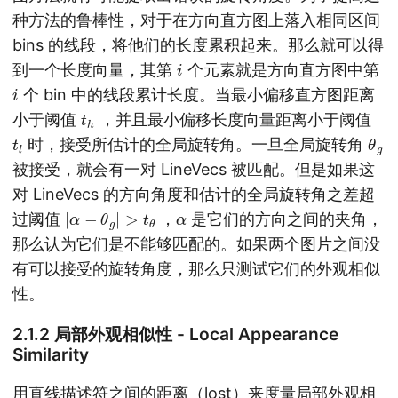
种方法的鲁棒性，对于在方向直方图上落入相同区间
bins 的线段，将他们的长度累积起来。那么就可以得
i
到一个长度向量，其第
个元素就是方向直方图中第
i
个 bin 中的线段累计长度。当最小偏移直方图距离
t
h
小于阈值
，并且最小偏移长度向量距离小于阈值
t
l
θ
g
时，接受所估计的全局旋转角。一旦全局旋转角
被接受，就会有一对 LineVecs 被匹配。但是如果这
对 LineVecs 的方向角度和估计的全局旋转角之差超
|
α
−
θ
g
|
>
t
θ
α
过阈值
，
是它们的方向之间的夹角，
那么认为它们是不能够匹配的。如果两个图片之间没
有可以接受的旋转角度，那么只测试它们的外观相似
性。
2.1.2 局部外观相似性 - Local Appearance
Similarity
用直线描述符之间的距离（lost）来度量局部外观相