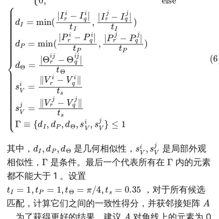
d
I
,
d
P
,
d
Θ
s
V
V
j
i
,
s
其中，
是几何相似性，
是局部外观
Γ
Γ
相似性，
是条件。最后一个代表所有在
内的元素
都不能大于 1 。设置
t
I
=
1
,
t
P
=
1
,
t
Θ
=
π
/
4
,
t
s
=
0.35
，对于所有候选
A
匹配，计算它们之间的一致性得分，并获邻接矩阵
A
。为了获得更好的结果，建议
对角线上的元素为 0