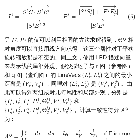
(5)
I
i
=
S
i
C
→
⋅
S
i
E
i
→
|
S
i
E
S
i
→
i
E
|
i
2
→
P
|
i
=
|
S
i
S
p
i
→
|
+
|
E
i
E
p
i
→
|
|
I
j
,
P
j
Θ
i
j
另
的值可以利用相同的方法求解得到，
相
对角度可以直接用线方向求得。这三个属性对于平移
旋转缩放都是不变的。同上文，使用 LBD 描述向量
来表示线的局部外观。假设描述子与 r 图（参考图）
(
)
L
r
i
,
L
q
i
和 q 图（查询图）的 LineVecs
之间的最小
(
)
V
r
i
,
V
q
i
(
)
L
r
j
,
L
q
j
(
)
V
r
j
,
V
q
j
距离是
，同理对
是
。由
此可以得到两组成对几何属性和局部外观，分别是
{
I
r
i
,
I
r
j
,
P
r
i
,
P
r
j
,
Θ
r
i
j
,
V
r
i
,
V
r
j
}
和
{
q
I
q
j
}
i
,
I
q
j
,
P
q
i
,
P
q
j
,
Θ
q
i
j
,
V
q
i
,
V
A
i
j
。计算一致性得分
为：
is true
Θ
r
i
j
−
0
Θ
,
else
q
(6)
i
j
|
t
{
A
Θ
d
i
s
j
I
=
=
V
P
{
min
i
q
5
=
i
−
‖
|
V
t
P
d
(
P
|
r
,
I
d
I
,
i
−
r
|
−
P
Θ
i
d
−
V
r
,
P
I
q
s
j
q
−
−
V
i
‖
i
P
d
|
t
i
t
,
q
s
s
Θ
I
,
s
V
j
|
|
−
V
I
t
j
r
}
s
P
j
j
≤
−
=
V
)
1
I
d
‖
i
q
−
V
Θ
j
s
r
|
=
t
j
V
−
I
|
)
j
V
,
d
if
q
P
Γ
j
=
‖
t
min
s
Γ
≡
(
{
|
d
P
I
r
,
i