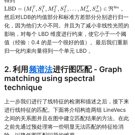
得到
L
…
B
,
M
D
=
m
(
T
M
,
S
1
m
T
,
T
S
)
1
∈
T
,
R
M
8
2
m
T
,
S
2
T
,
。
然后对LDB的均值部分和标准方差部分分别进行归一
化，因为他们大小不同。并且为了减小非线性光照的
影响，对每个 LBD 维度进行约束，使它小于一个阈
值（经验：0.4 的是一个很好的值）。最后我们重新
归一化约束向量得到一个单元 LBD 。
2. 利用
频谱法
进行图匹配 - Graph
matching using spectral
technique
上一步我们进行了线特征的检测和描述之后，接下来
进行线特征的匹配。下面将介绍构造两组 LineVecs
之间的关系图并且在图中建立匹配结果的方法。在此
之前先通过预处理将一些明显无法匹配的特征给消