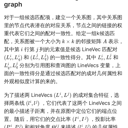
graph
对于一组候选匹配项，建立一个关系图，其中关系图
里的节点代表潜在的对应关系，节点之间的链接的权
重代表它们之间的配对一致性。给定一组k候选匹
k
×
k
A
配，关系图被一个大小为
的邻接矩阵
表示，
i
j
其中第
行第
列的元素值是候选 LineVec 匹配对
(
)
L
r
i
,
L
q
i
(
)
L
r
j
,
L
q
j
L
r
i
,
L
r
j
和
的一致性得分。其中
和
L
q
q
j
i
,
L
分别为引用图和查询图的 LineVecs 变量，上
面的一致性得分是通过候选匹配对的成对几何属性和
外观相似度计算的来的。
(
L
i
,
L
j
)
为了描述两 LineVecs
的成对集合特征，选
(
l
i
,
l
j
)
择两条线
，它们代表了这两个 LineVecs 之间
的最小描述子距离，并在原图中定位它们的端点位
(
I
i
,
I
j
)
置。随后，用它们的交点比率
，投影比率
(
P
i
,
P
j
)
Θ
i
j
(
l
i
,
l
j
)
和相对角度
来描述
的几何属性，