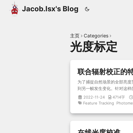
Jacob.lsx's Blog
主页
Categories
光度标定
联合辐射校正的
为了捕捉自然场景的全部亮度
到另一帧发生变化。针对这样
应函数和帧间的曝光差的特征
2022-11-24
4714字
程模型，使得提出的跟踪器对亮
Feature Tracking
Photomet
在线光度校准