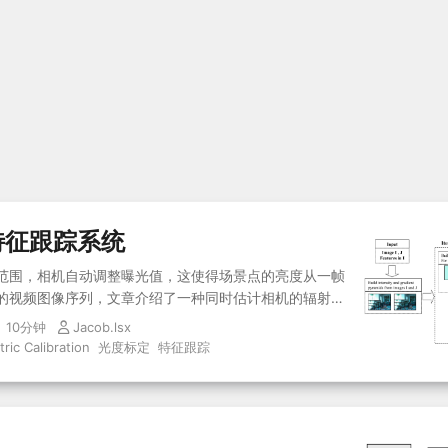
特征跟踪系统
范围，相机自动调整曝光值，这使得场景点的亮度从一帧
的视频图像序列，文章介绍了一种同时估计相机的辐射响
跟踪系统。通过建立负责图像亮度变化的全局和非线性过
10分钟
Jacob.lsx
度的变化更加稳健。...
ric Calibration
光度标定
特征跟踪