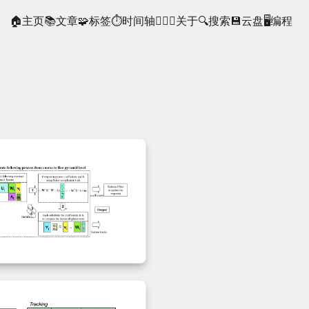
🏠主页
📚文章
🧩标签
⏱时间轴
🙋🏻‍♂️关于
🔍搜索
💾云盘
🖥️编程